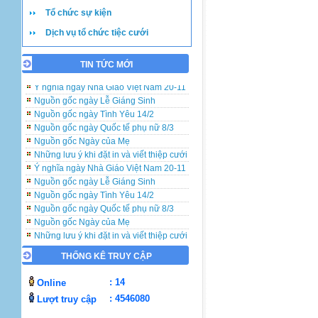
Tổ chức sự kiện
Dịch vụ tổ chức tiệc cưới
TIN TỨC MỚI
Những lưu ý khi đặt in và viết thiệp cưới
Ý nghĩa ngày Nhà Giáo Việt Nam 20-11
Nguồn gốc ngày Lễ Giáng Sinh
Nguồn gốc ngày Tình Yêu 14/2
Nguồn gốc ngày Quốc tế phụ nữ 8/3
Nguồn gốc Ngày của Mẹ
Những lưu ý khi đặt in và viết thiệp cưới
Ý nghĩa ngày Nhà Giáo Việt Nam 20-11
Nguồn gốc ngày Lễ Giáng Sinh
Nguồn gốc ngày Tình Yêu 14/2
Nguồn gốc ngày Quốc tế phụ nữ 8/3
Nguồn gốc Ngày của Mẹ
Những lưu ý khi đặt in và viết thiệp cưới
Ý nghĩa ngày Nhà Giáo Việt Nam 20-11
Nguồn gốc ngày Lễ Giáng Sinh
THỐNG KÊ TRUY CẬP
Nguồn gốc ngày Tình Yêu 14/2
: 14
Online
Nguồn gốc ngày Quốc tế phụ nữ 8/3
Nguồn gốc Ngày của Mẹ
: 4546080
Lượt truy cập