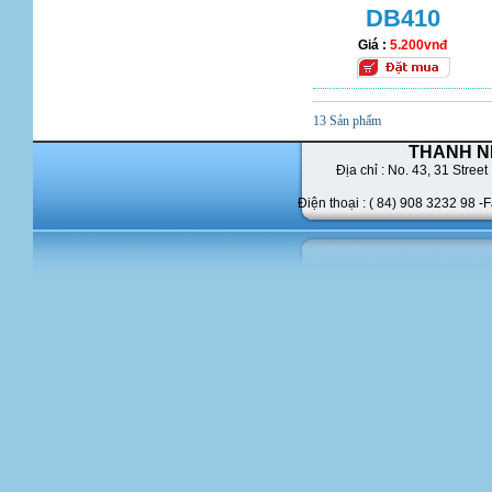
DB410
Giá :
5.200vnđ
13 Sản phẩm
THANH N
Địa chỉ : No. 43,
31 Street 
Điện thoại : ( 84) 908 3232 98 -