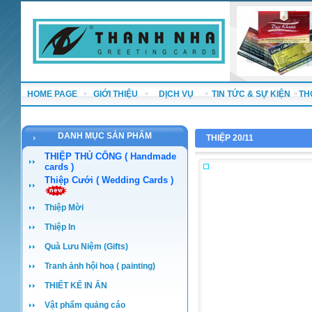
HOME PAGE
GIỚI THIỆU
DỊCH VỤ
TIN TỨC & SỰ KIỆN
TH
DANH MỤC SẢN PHẨM
THIỆP 20/11
THIỆP THỦ CÔNG ( Handmade
cards )
Thiệp Cưới ( Wedding Cards )
Thiệp Mời
Thiệp In
Quà Lưu Niệm (Gifts)
Tranh ảnh hội hoạ ( painting)
THIẾT KẾ IN ẤN
Vật phẩm quảng cáo