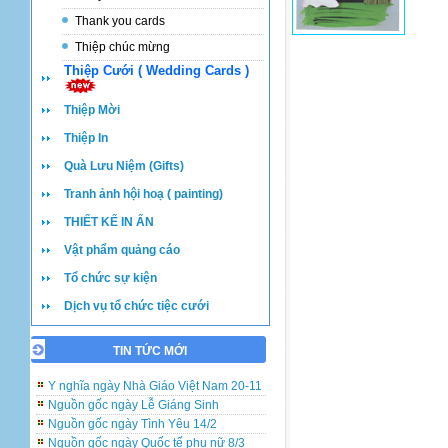
Thank you cards
Thiệp chúc mừng
Thiệp Cưới ( Wedding Cards )
Thiệp Mời
Thiệp In
Quà Lưu Niệm (Gifts)
Tranh ảnh hội hoạ ( painting)
THIẾT KẾ IN ẤN
Vật phẩm quảng cáo
Tổ chức sự kiện
Dịch vụ tổ chức tiệc cưới
TIN TỨC MỚI
Những lưu ý khi đặt in và viết thiệp cưới
Ý nghĩa ngày Nhà Giáo Việt Nam 20-11
Nguồn gốc ngày Lễ Giáng Sinh
Nguồn gốc ngày Tình Yêu 14/2
Nguồn gốc ngày Quốc tế phụ nữ 8/3