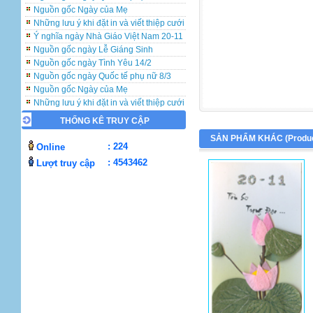
Nguồn gốc Ngày của Mẹ
Những lưu ý khi đặt in và viết thiệp cưới
Ý nghĩa ngày Nhà Giáo Việt Nam 20-11
Nguồn gốc ngày Lễ Giáng Sinh
Nguồn gốc ngày Tình Yêu 14/2
Nguồn gốc ngày Quốc tế phụ nữ 8/3
Nguồn gốc Ngày của Mẹ
Những lưu ý khi đặt in và viết thiệp cưới
Ý nghĩa ngày Nhà Giáo Việt Nam 20-11
THỐNG KÊ TRUY CẬP
Nguồn gốc ngày Lễ Giáng Sinh
Nguồn gốc ngày Tình Yêu 14/2
SẢN PHẨM KHÁC (
Produ
: 224
Online
Nguồn gốc ngày Quốc tế phụ nữ 8/3
: 4543462
Lượt truy cập
Nguồn gốc Ngày của Mẹ