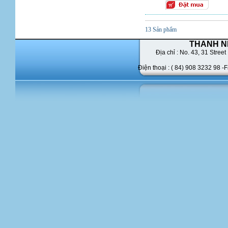
13 Sản phẩm
THANH N
Địa chỉ : No. 43,
31 Street 
Điện thoại : ( 84) 908 3232 98 -