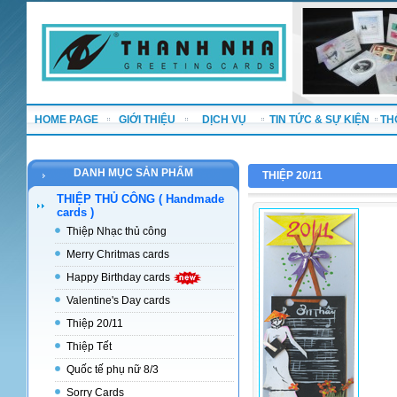
HOME PAGE
GIỚI THIỆU
DỊCH VỤ
TIN TỨC & SỰ KIỆN
TH
DANH MỤC SẢN PHẨM
THIỆP 20/11
THIỆP THỦ CÔNG ( Handmade
cards )
Thiệp Nhạc thủ công
Merry Chritmas cards
Happy Birthday cards
Valentine's Day cards
Thiệp 20/11
Thiệp Tết
Quốc tế phụ nữ 8/3
Sorry Cards