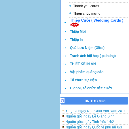
Thank you cards
Thiệp chúc mừng
Thiệp Cưới ( Wedding Cards )
Thiệp Mời
Thiệp In
Quà Lưu Niệm (Gifts)
Tranh ảnh hội hoạ ( painting)
THIẾT KẾ IN ẤN
Vật phẩm quảng cáo
Tổ chức sự kiện
Dịch vụ tổ chức tiệc cưới
Những lưu ý khi đặt in và viết thiệp cưới
TIN TỨC MỚI
Ý nghĩa ngày Nhà Giáo Việt Nam 20-11
Nguồn gốc ngày Lễ Giáng Sinh
Nguồn gốc ngày Tình Yêu 14/2
Nguồn gốc ngày Quốc tế phụ nữ 8/3
Nguồn gốc Ngày của Mẹ