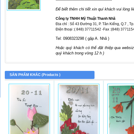
Để biết thêm chi tiết xin quí khách vui lòng li
Công ty TNHH Mỹ Thuật Thanh Nhã
Địa chỉ : Số 43 Đường 31, P. Tân Kiểng, Q.7 , T
Điện thoại :( 848) 37711542 -Fax :(848) 3771154
Tel: 0908323298 ( gặp A. Nhã )
Hoặc quý khách có thể đặt thiệp qua websize
quý khách trong vòng 12 h )
SẢN PHẨM KHÁC (
Products
)