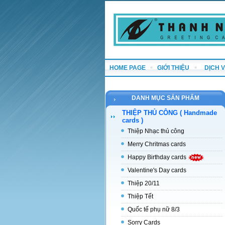
HOME PAGE
GIỚI THIỆU
DỊCH 
DANH MỤC SẢN PHẨM
THIỆP THỦ CÔNG ( Handmade
cards )
Thiệp Nhạc thủ công
Merry Chritmas cards
Happy Birthday cards
Valentine's Day cards
Thiệp 20/11
Thiệp Tết
Quốc tế phụ nữ 8/3
Sorry Cards