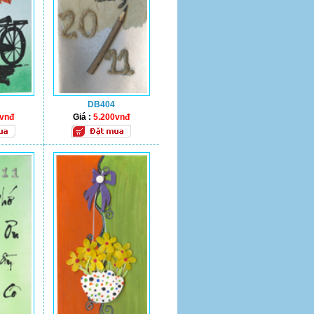
DB404
0vnđ
Giá :
5.200vnđ