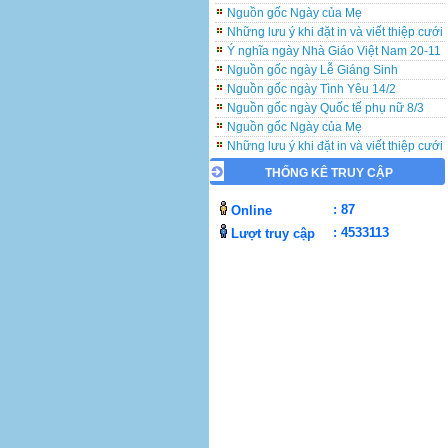
Những lưu ý khi đặt in và viết thiệp cưới
Ý nghĩa ngày Nhà Giáo Việt Nam 20-11
Nguồn gốc ngày Lễ Giáng Sinh
Nguồn gốc ngày Tình Yêu 14/2
Nguồn gốc ngày Quốc tế phụ nữ 8/3
Nguồn gốc Ngày của Mẹ
Những lưu ý khi đặt in và viết thiệp cưới
Ý nghĩa ngày Nhà Giáo Việt Nam 20-11
Nguồn gốc ngày Lễ Giáng Sinh
THỐNG KÊ TRUY CẬP
Nguồn gốc ngày Tình Yêu 14/2
Nguồn gốc ngày Quốc tế phụ nữ 8/3
: 87
Online
Nguồn gốc Ngày của Mẹ
: 4533113
Lượt truy cập