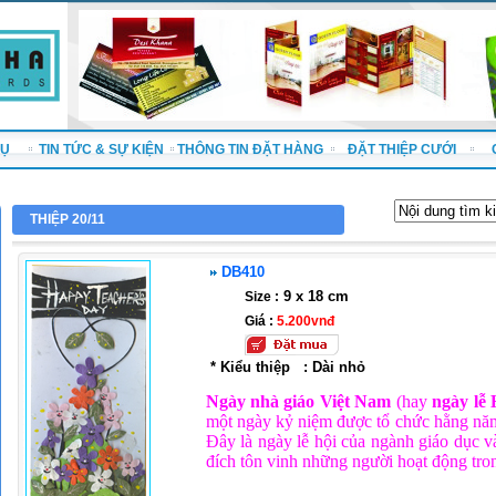
VỤ
TIN TỨC & SỰ KIỆN
THÔNG TIN ĐẶT HÀNG
ĐẶT THIỆP CƯỚI
THIỆP 20/11
DB410
9 x 18 cm
Size :
Giá :
5.200vnđ
* Kiểu thiệp
:
Dài nhỏ
Ngày nhà giáo Việt Nam
(hay
ngày lễ
một ngày kỷ niệm được tổ chức hằng năm
Đây là ngày lễ hội của ngành giáo dục v
đích tôn vinh những người hoạt động tro
-----------------------------------------------