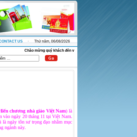
CONTACT US
Thứ năm, 06/08/2026
Chào mừng quý khách đến với website thanhnha.com !
 Hiến chương nhà giáo Việt Nam
) là
 vào ngày 20 tháng 11 tại Việt Nam.
à là ngày tôn sư trọng đạo nhằm mục
ng ngành này.