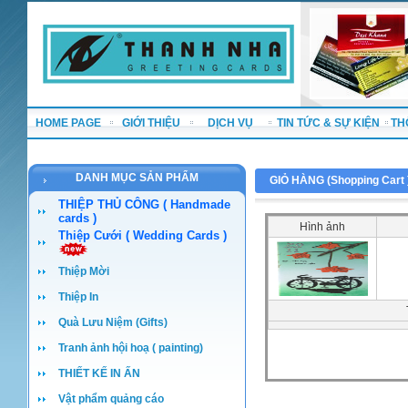
HOME PAGE
GIỚI THIỆU
DỊCH VỤ
TIN TỨC & SỰ KIỆN
TH
DANH MỤC SẢN PHẨM
GIỎ HÀNG (
Shopping Cart
THIỆP THỦ CÔNG ( Handmade
cards )
Hình ảnh
Thiệp Cưới ( Wedding Cards )
Thiệp Mời
Thiệp In
Quà Lưu Niệm (Gifts)
Tranh ảnh hội hoạ ( painting)
THIẾT KẾ IN ẤN
Vật phẩm quảng cáo