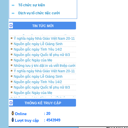
Tổ chức sự kiện
Dịch vụ tổ chức tiệc cưới
TIN TỨC MỚI
Những lưu ý khi đặt in và viết thiệp cưới
Ý nghĩa ngày Nhà Giáo Việt Nam 20-11
Nguồn gốc ngày Lễ Giáng Sinh
Nguồn gốc ngày Tình Yêu 14/2
Nguồn gốc ngày Quốc tế phụ nữ 8/3
Nguồn gốc Ngày của Mẹ
Những lưu ý khi đặt in và viết thiệp cưới
Ý nghĩa ngày Nhà Giáo Việt Nam 20-11
Nguồn gốc ngày Lễ Giáng Sinh
Nguồn gốc ngày Tình Yêu 14/2
Nguồn gốc ngày Quốc tế phụ nữ 8/3
Nguồn gốc Ngày của Mẹ
Những lưu ý khi đặt in và viết thiệp cưới
Ý nghĩa ngày Nhà Giáo Việt Nam 20-11
THỐNG KÊ TRUY CẬP
Nguồn gốc ngày Lễ Giáng Sinh
Nguồn gốc ngày Tình Yêu 14/2
: 20
Online
Nguồn gốc ngày Quốc tế phụ nữ 8/3
: 4543949
Lượt truy cập
Nguồn gốc Ngày của Mẹ