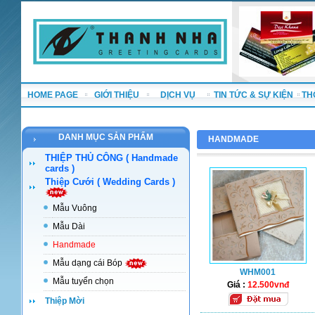
HOME PAGE
GIỚI THIỆU
DỊCH VỤ
TIN TỨC & SỰ KIỆN
TH
DANH MỤC SẢN PHẨM
HANDMADE
THIỆP THỦ CÔNG ( Handmade
cards )
Thiệp Cưới ( Wedding Cards )
Mẫu Vuông
Mẫu Dài
Handmade
Mẫu dạng cái Bóp
WHM001
Mẫu tuyển chọn
Giá :
12.500vnđ
Thiệp Mời