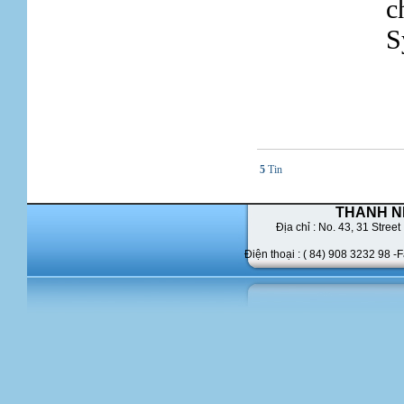
c
S
5
Tin
THANH N
Địa chỉ : No. 43,
31 Street 
Điện thoại : ( 84) 908 3232 98 -