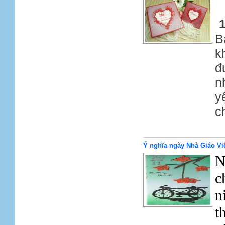
B
k
đ
n
y
c
Ý nghĩa ngày Nhà Giáo Vi
N
c
n
t