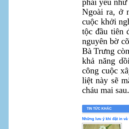
phái yếu như 
Ngoài ra, ở 
cuộc khởi ng
tộc đầu tiên
nguyên bờ cõi
Bà Trưng còn
khả năng dồ
công cuộc xâ
liệt này sẽ 
cháu mai sau
TIN TỨC KHÁC
Những lưu ý khi đặt in và 