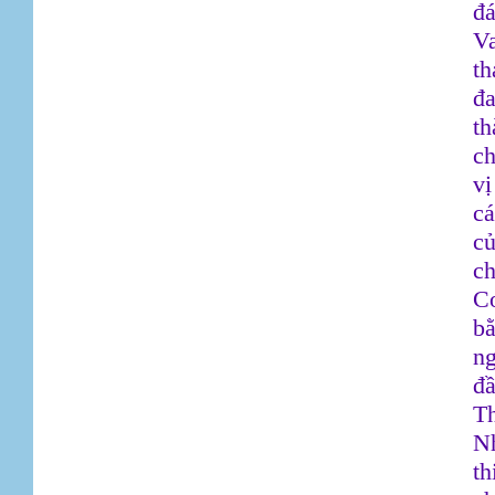
đ
V
t
đa
th
ch
vị
cá
củ
ch
Cơ
bằ
ng
đầ
T
Nh
th