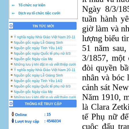
Tổ chức sự kiện
Ngày 8/3/1
Dịch vụ tổ chức tiệc cưới
tuần hành yê
giờ làm và n
TIN TỨC MỚI
Những lưu ý khi đặt in và viết thiệp cưới
Ý nghĩa ngày Nhà Giáo Việt Nam 20-11
lượng biểu tì
Nguồn gốc ngày Lễ Giáng Sinh
Nguồn gốc ngày Tình Yêu 14/2
51 năm sau, 
Nguồn gốc ngày Quốc tế phụ nữ 8/3
Nguồn gốc Ngày của Mẹ
3/1857, một 
Những lưu ý khi đặt in và viết thiệp cưới
Ý nghĩa ngày Nhà Giáo Việt Nam 20-11
đòi quyền bầ
Nguồn gốc ngày Lễ Giáng Sinh
nhân và bóc l
Nguồn gốc ngày Tình Yêu 14/2
Nguồn gốc ngày Quốc tế phụ nữ 8/3
cảnh sát New
Nguồn gốc Ngày của Mẹ
Những lưu ý khi đặt in và viết thiệp cưới
Năm 1910, mộ
Ý nghĩa ngày Nhà Giáo Việt Nam 20-11
Nguồn gốc ngày Lễ Giáng Sinh
THỐNG KÊ TRUY CẬP
là Clara Zet
Nguồn gốc ngày Tình Yêu 14/2
tế Phụ nữ để
Nguồn gốc ngày Quốc tế phụ nữ 8/3
: 15
Online
Nguồn gốc Ngày của Mẹ
: 4546034
Lượt truy cập
cuộc đấu tra