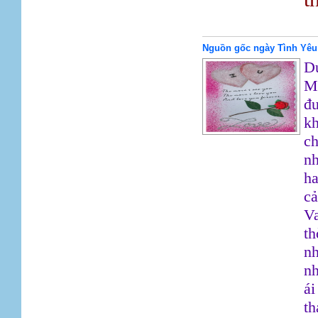
Nguồn gốc ngày Tình Yêu
Dư
M
đư
kh
ch
nh
ha
cả
Va
th
nh
nh
ái
th