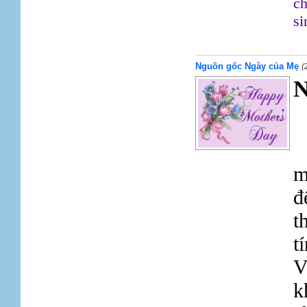
ch
si
Nguồn gốc Ngày của Mẹ
(
N
m
đ
t
t
V
k