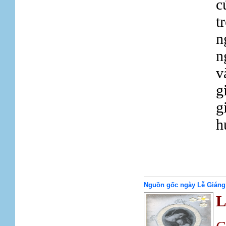
c
t
n
n
v
g
g
h
Nguồn gốc ngày Lễ Giáng
L