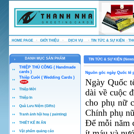
HOME PAGE
GIỚI THIỆU
DỊCH VỤ
TIN TỨC & SỰ KIỆN
TH
DANH MỤC SẢN PHẨM
TIN TỨC & SỰ KIỆN (
News
THIỆP THỦ CÔNG ( Handmade
cards )
Nguồn gốc ngày Quốc tế 
Thiệp Cưới ( Wedding Cards )
Ngày Quốc tế
Thiệp Mời
dài về cuộc 
Thiệp In
cho phụ nữ c
Quà Lưu Niệm (Gifts)
Chính phụ nữ
Tranh ảnh hội hoạ ( painting)
Để mỗi năm c
THIẾT KẾ IN ẤN
ít máu và nư
Vật phẩm quảng cáo