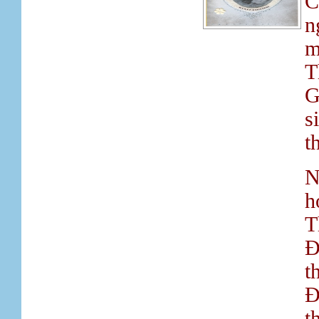
C
n
m
T
G
s
t
N
h
T
Ð
t
Ð
t