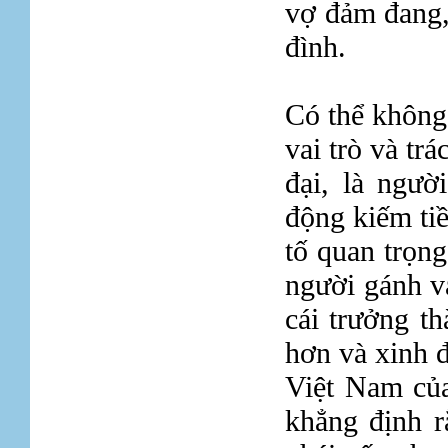
vợ đảm đang,
đình.
Có thể không 
vai trò và tr
đại, là ngườ
động kiếm ti
tố quan trọng
người gánh v
cái trưởng t
hơn và xinh 
Việt Nam củ
khẳng định r