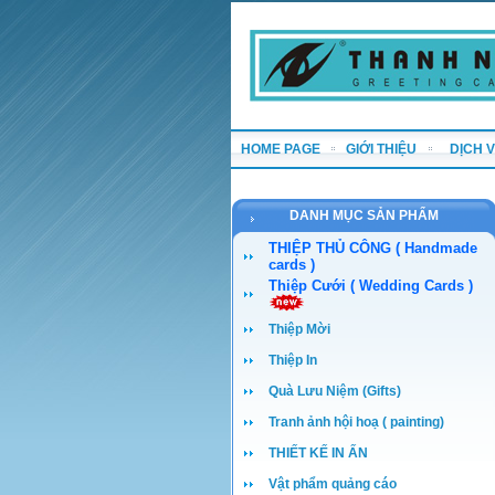
HOME PAGE
GIỚI THIỆU
DỊCH 
DANH MỤC SẢN PHẨM
THIỆP THỦ CÔNG ( Handmade
cards )
Thiệp Cưới ( Wedding Cards )
Thiệp Mời
Thiệp In
Quà Lưu Niệm (Gifts)
Tranh ảnh hội hoạ ( painting)
THIẾT KẾ IN ẤN
Vật phẩm quảng cáo