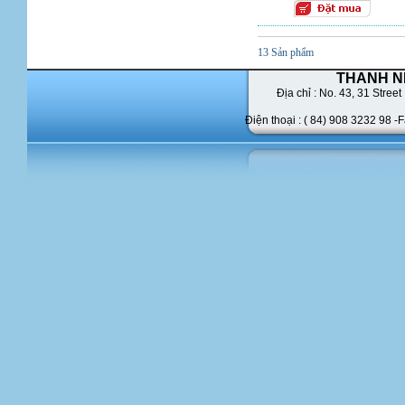
13 Sản phẩm
THANH N
Địa chỉ : No. 43,
31 Street 
Điện thoại : ( 84) 908 3232 98 -