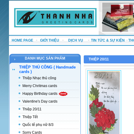
HOME PAGE
GIỚI THIỆU
DỊCH VỤ
TIN TỨC & SỰ KIỆN
TH
DANH MỤC SẢN PHẨM
THIỆP 20/11
THIỆP THỦ CÔNG ( Handmade
cards )
Thiệp Nhạc thủ công
Merry Chritmas cards
Happy Birthday cards
Valentine's Day cards
Thiệp 20/11
Thiệp Tết
Quốc tế phụ nữ 8/3
Sorry Cards