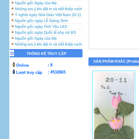
Nguồn gốc Ngày của Mẹ
Những lưu ý khi đặt in và viết thiệp cưới
Ý nghĩa ngày Nhà Giáo Việt Nam 20-11
Nguồn gốc ngày Lễ Giáng Sinh
Nguồn gốc ngày Tình Yêu 14/2
Nguồn gốc ngày Quốc tế phụ nữ 8/3
Nguồn gốc Ngày của Mẹ
Những lưu ý khi đặt in và viết thiệp cưới
Ý nghĩa ngày Nhà Giáo Việt Nam 20-11
Nguồn gốc ngày Lễ Giáng Sinh
THỐNG KÊ TRUY CẬP
Nguồn gốc ngày Tình Yêu 14/2
SẢN PHẨM KHÁC (
Produ
: 8
Online
Nguồn gốc ngày Quốc tế phụ nữ 8/3
Nguồn gốc Ngày của Mẹ
: 4532865
Lượt truy cập