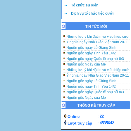
Tổ chức sự kiện
Dịch vụ tổ chức tiệc cưới
TIN TỨC MỚI
Những lưu ý khi đặt in và viết thiệp cưới
Ý nghĩa ngày Nhà Giáo Việt Nam 20-11
Nguồn gốc ngày Lễ Giáng Sinh
Nguồn gốc ngày Tình Yêu 14/2
Nguồn gốc ngày Quốc tế phụ nữ 8/3
Nguồn gốc Ngày của Mẹ
Những lưu ý khi đặt in và viết thiệp cưới
Ý nghĩa ngày Nhà Giáo Việt Nam 20-11
Nguồn gốc ngày Lễ Giáng Sinh
Nguồn gốc ngày Tình Yêu 14/2
Nguồn gốc ngày Quốc tế phụ nữ 8/3
Nguồn gốc Ngày của Mẹ
Những lưu ý khi đặt in và viết thiệp cưới
THỐNG KÊ TRUY CẬP
Ý nghĩa ngày Nhà Giáo Việt Nam 20-11
Nguồn gốc ngày Lễ Giáng Sinh
: 22
Online
Nguồn gốc ngày Tình Yêu 14/2
: 4535642
Lượt truy cập
Nguồn gốc ngày Quốc tế phụ nữ 8/3
Nguồn gốc Ngày của Mẹ