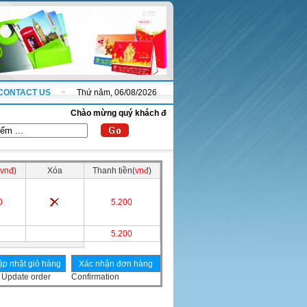
CONTACT US
Thứ năm, 06/08/2026
Chào mừng quý khách đến với website thanhnha.com !
vnđ
)
Xóa
Thanh tiền(
vnđ
)
0
5.200
5.200
Update order
Confirmation