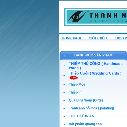
HOME PAGE
GIỚI THIỆU
DỊCH 
DANH MỤC SẢN PHẨM
THIỆP THỦ CÔNG ( Handmade
cards )
Thiệp Cưới ( Wedding Cards )
Thiệp Mời
Thiệp In
Quà Lưu Niệm (Gifts)
Tranh ảnh hội hoạ ( painting)
THIẾT KẾ IN ẤN
Vật phẩm quảng cáo