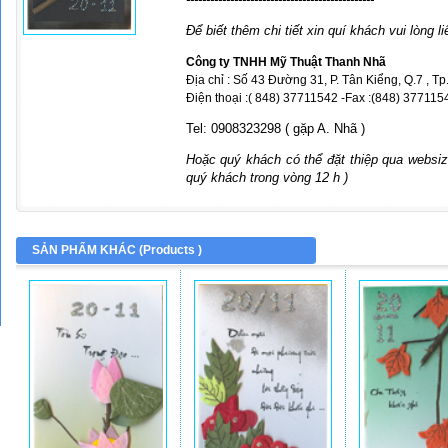
Để biết thêm chi tiết xin quí khách vui lòng li
Công ty TNHH Mỹ Thuật Thanh Nhã
Địa chỉ : Số 43 Đường 31, P. Tân Kiểng, Q.7 , T
Điện thoại :( 848) 37711542 -Fax :(848) 3771154
Tel: 0908323298 ( gặp A. Nhã )
Hoặc quý khách có thể đặt thiệp qua websize
quý khách trong vòng 12 h )
SẢN PHẨM KHÁC (
Products
)