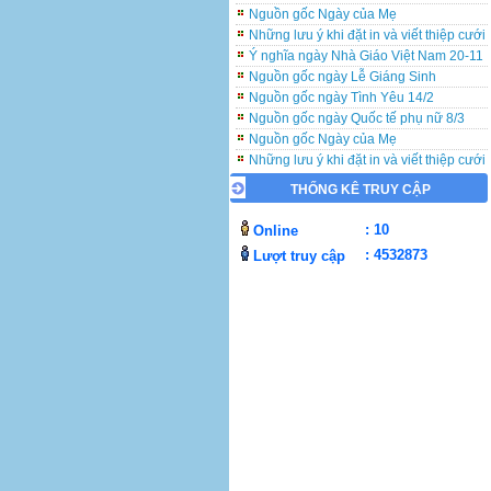
Những lưu ý khi đặt in và viết thiệp cưới
Ý nghĩa ngày Nhà Giáo Việt Nam 20-11
Nguồn gốc ngày Lễ Giáng Sinh
Nguồn gốc ngày Tình Yêu 14/2
Nguồn gốc ngày Quốc tế phụ nữ 8/3
Nguồn gốc Ngày của Mẹ
Những lưu ý khi đặt in và viết thiệp cưới
Ý nghĩa ngày Nhà Giáo Việt Nam 20-11
Nguồn gốc ngày Lễ Giáng Sinh
THỐNG KÊ TRUY CẬP
Nguồn gốc ngày Tình Yêu 14/2
Nguồn gốc ngày Quốc tế phụ nữ 8/3
: 10
Online
Nguồn gốc Ngày của Mẹ
: 4532873
Lượt truy cập