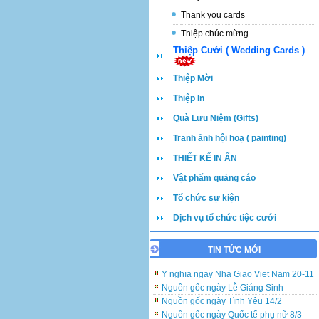
Thank you cards
Thiệp chúc mừng
Thiệp Cưới ( Wedding Cards )
Thiệp Mời
Thiệp In
Quà Lưu Niệm (Gifts)
Tranh ảnh hội hoạ ( painting)
THIẾT KẾ IN ẤN
Vật phẩm quảng cáo
Tổ chức sự kiện
Dịch vụ tổ chức tiệc cưới
Những lưu ý khi đặt in và viết thiệp cưới
TIN TỨC MỚI
Ý nghĩa ngày Nhà Giáo Việt Nam 20-11
Nguồn gốc ngày Lễ Giáng Sinh
Nguồn gốc ngày Tình Yêu 14/2
Nguồn gốc ngày Quốc tế phụ nữ 8/3
Nguồn gốc Ngày của Mẹ