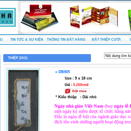
VỤ
TIN TỨC & SỰ KIỆN
THÔNG TIN ĐẶT HÀNG
ĐẶT THIỆP CƯỚI
THIỆP 20/11
DB405
9 x 18 cm
Size :
Giá :
5.200vnđ
* Kiểu thiệp
:
Dài nhỏ
Ngày nhà giáo Việt Nam
(hay
ngày lễ
một ngày kỷ niệm được tổ chức hằng năm
Đây là ngày lễ hội của ngành giáo dục v
đích tôn vinh những người hoạt động tro
-----------------------------------------------