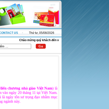
CONTACT US
Thứ tư, 05/08/2026
Chào mừng quý khách đến với website thanhnha.com !
 Hiến chương nhà giáo Việt Nam
) là
 vào ngày 20 tháng 11 tại Việt Nam.
à là ngày tôn sư trọng đạo nhằm mục
ng ngành này.