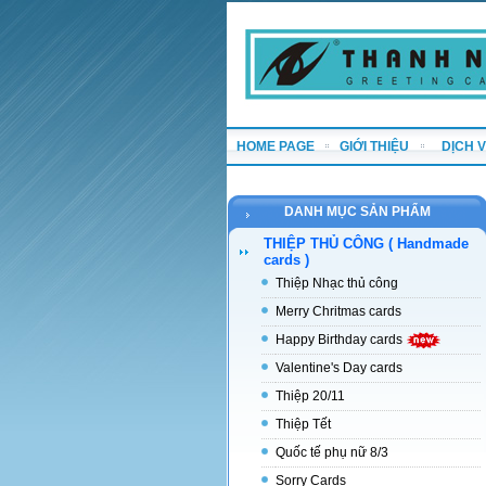
HOME PAGE
GIỚI THIỆU
DỊCH 
DANH MỤC SẢN PHẨM
THIỆP THỦ CÔNG ( Handmade
cards )
Thiệp Nhạc thủ công
Merry Chritmas cards
Happy Birthday cards
Valentine's Day cards
Thiệp 20/11
Thiệp Tết
Quốc tế phụ nữ 8/3
Sorry Cards