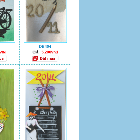
DB404
0vnđ
Giá :
5.200vnđ