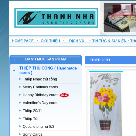
HOME PAGE
GIỚI THIỆU
DỊCH VỤ
TIN TỨC & SỰ KIỆN
TH
DANH MỤC SẢN PHẨM
THIỆP 20/11
THIỆP THỦ CÔNG ( Handmade
cards )
Thiệp Nhạc thủ công
Merry Chritmas cards
Happy Birthday cards
Valentine's Day cards
Thiệp 20/11
Thiệp Tết
Quốc tế phụ nữ 8/3
Sorry Cards