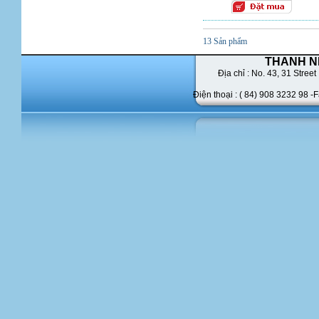
13 Sản phẩm
THANH N
Địa chỉ : No. 43,
31 Street 
Điện thoại : ( 84) 908 3232 98 -