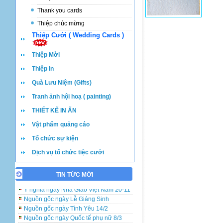
Thank you cards
Thiệp chúc mừng
Thiệp Cưới ( Wedding Cards )
Thiệp Mời
Thiệp In
Quà Lưu Niệm (Gifts)
Tranh ảnh hội hoạ ( painting)
THIẾT KẾ IN ẤN
Vật phẩm quảng cáo
Tổ chức sự kiện
Dịch vụ tổ chức tiệc cưới
TIN TỨC MỚI
Những lưu ý khi đặt in và viết thiệp cưới
Ý nghĩa ngày Nhà Giáo Việt Nam 20-11
Nguồn gốc ngày Lễ Giáng Sinh
Nguồn gốc ngày Tình Yêu 14/2
Nguồn gốc ngày Quốc tế phụ nữ 8/3