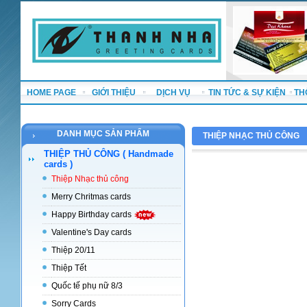
HOME PAGE
GIỚI THIỆU
DỊCH VỤ
TIN TỨC & SỰ KIỆN
TH
DANH MỤC SẢN PHẨM
THIỆP NHẠC THỦ CÔNG
THIỆP THỦ CÔNG ( Handmade
cards )
Thiệp Nhạc thủ công
Merry Chritmas cards
Happy Birthday cards
Valentine's Day cards
Thiệp 20/11
Thiệp Tết
Quốc tế phụ nữ 8/3
Sorry Cards