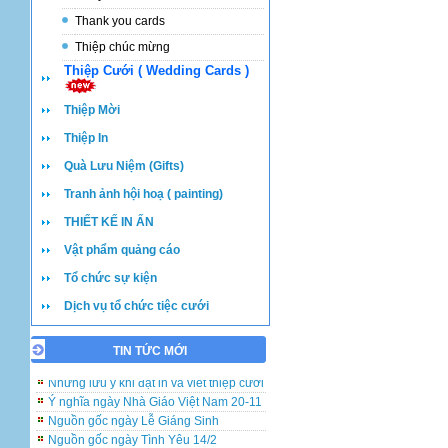
Thank you cards
Thiệp chúc mừng
Thiệp Cưới ( Wedding Cards )
Thiệp Mời
Thiệp In
Quà Lưu Niệm (Gifts)
Tranh ảnh hội hoạ ( painting)
THIẾT KẾ IN ẤN
Vật phẩm quảng cáo
Tổ chức sự kiện
Dịch vụ tổ chức tiệc cưới
TIN TỨC MỚI
Những lưu ý khi đặt in và viết thiệp cưới
Ý nghĩa ngày Nhà Giáo Việt Nam 20-11
Nguồn gốc ngày Lễ Giáng Sinh
Nguồn gốc ngày Tình Yêu 14/2