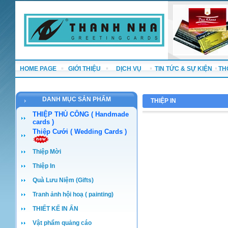
HOME PAGE
GIỚI THIỆU
DỊCH VỤ
TIN TỨC & SỰ KIỆN
TH
DANH MỤC SẢN PHẨM
THIỆP IN
THIỆP THỦ CÔNG ( Handmade
cards )
Thiệp Cưới ( Wedding Cards )
Thiệp Mời
Thiệp In
Quà Lưu Niệm (Gifts)
Tranh ảnh hội hoạ ( painting)
THIẾT KẾ IN ẤN
Vật phẩm quảng cáo