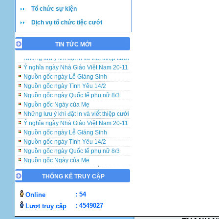
Tổ chức sự kiện
Dịch vụ tổ chức tiệc cưới
TIN TỨC MỚI
Những lưu ý khi đặt in và viết thiệp cưới
Ý nghĩa ngày Nhà Giáo Việt Nam 20-11
Nguồn gốc ngày Lễ Giáng Sinh
Nguồn gốc ngày Tình Yêu 14/2
Nguồn gốc ngày Quốc tế phụ nữ 8/3
Nguồn gốc Ngày của Mẹ
Những lưu ý khi đặt in và viết thiệp cưới
Ý nghĩa ngày Nhà Giáo Việt Nam 20-11
Nguồn gốc ngày Lễ Giáng Sinh
Nguồn gốc ngày Tình Yêu 14/2
Nguồn gốc ngày Quốc tế phụ nữ 8/3
Nguồn gốc Ngày của Mẹ
Những lưu ý khi đặt in và viết thiệp cưới
Ý nghĩa ngày Nhà Giáo Việt Nam 20-11
THỐNG KÊ TRUY CẬP
Nguồn gốc ngày Lễ Giáng Sinh
: 54
Nguồn gốc ngày Tình Yêu 14/2
Online
Nguồn gốc ngày Quốc tế phụ nữ 8/3
: 4549027
Lượt truy cập
Nguồn gốc Ngày của Mẹ