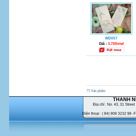
WD057
Giá :
3.700vnđ
75 Sản phẩm
THANH N
Địa chỉ : No. 43,
31 Street 
Điện thoại : ( 84) 908 3232 98 -