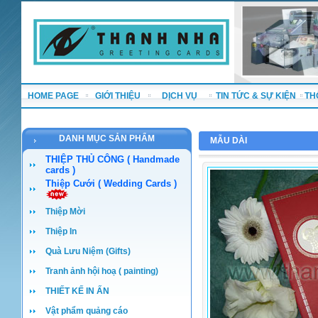
HOME PAGE
GIỚI THIỆU
DỊCH VỤ
TIN TỨC & SỰ KIỆN
TH
DANH MỤC SẢN PHẨM
MẪU DÀI
THIỆP THỦ CÔNG ( Handmade
cards )
Thiệp Cưới ( Wedding Cards )
Thiệp Mời
Thiệp In
Quà Lưu Niệm (Gifts)
Tranh ảnh hội hoạ ( painting)
THIẾT KẾ IN ẤN
Vật phẩm quảng cáo