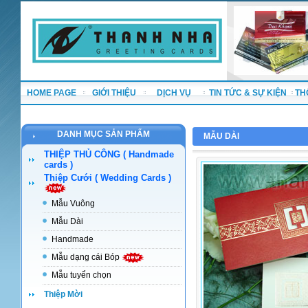
HOME PAGE
GIỚI THIỆU
DỊCH VỤ
TIN TỨC & SỰ KIỆN
TH
DANH MỤC SẢN PHẨM
MẪU DÀI
THIỆP THỦ CÔNG ( Handmade
cards )
Thiệp Cưới ( Wedding Cards )
Mẫu Vuông
Mẫu Dài
Handmade
Mẫu dạng cái Bóp
Mẫu tuyển chọn
Thiệp Mời