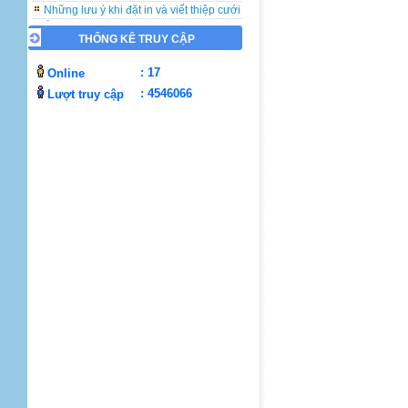
Những lưu ý khi đặt in và viết thiệp cưới
Ý nghĩa ngày Nhà Giáo Việt Nam 20-11
Nguồn gốc ngày Lễ Giáng Sinh
THỐNG KÊ TRUY CẬP
Nguồn gốc ngày Tình Yêu 14/2
Nguồn gốc ngày Quốc tế phụ nữ 8/3
: 17
Online
Nguồn gốc Ngày của Mẹ
: 4546066
Lượt truy cập