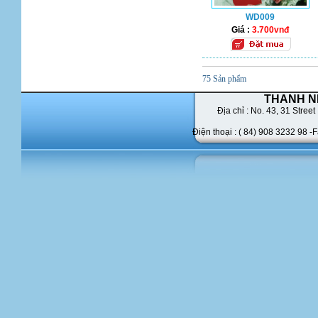
WD009
Giá :
3.700vnđ
75 Sản phẩm
THANH N
Địa chỉ : No. 43,
31 Street 
Điện thoại : ( 84) 908 3232 98 -