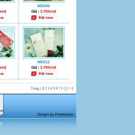
WD008
0vnđ
Giá :
3.700vnđ
WD012
0vnđ
Giá :
3.700vnđ
Trang
:
1
2
3
4
5
6
7
[>]
[>>]
om
Desgin by Pmvietnam