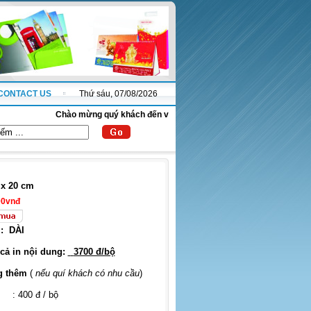
CONTACT US
Thứ sáu, 07/08/2026
Chào mừng quý khách đến với website thanhnha.com !
x 20 cm
00vnđ
:
DÀI
 cả in nội dung:
3700 đ/bộ
g thêm
(
nếu quí khách có nhu cầu
)
: 400 đ / bộ