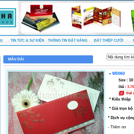
VỤ
TIN TỨC & SỰ KIỆN
THÔNG TIN ĐẶT HÀNG
ĐẶT THIỆP CƯỚI
MẪU DÀI
WD060
10 
Size :
Giá :
3.7
* Kiểu thiệp
* Giá trọn bộ
* Dịch vụ cộn
- Thêm nơ