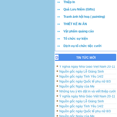
Thiệp In
Quà Lưu Niệm (Gifts)
Tranh ảnh hội hoạ ( painting)
THIẾT KẾ IN ẤN
Vật phẩm quảng cáo
Tổ chức sự kiện
Dịch vụ tổ chức tiệc cưới
TIN TỨC MỚI
Những lưu ý khi đặt in và viết thiệp cưới
Ý nghĩa ngày Nhà Giáo Việt Nam 20-11
Nguồn gốc ngày Lễ Giáng Sinh
Nguồn gốc ngày Tình Yêu 14/2
Nguồn gốc ngày Quốc tế phụ nữ 8/3
Nguồn gốc Ngày của Mẹ
Những lưu ý khi đặt in và viết thiệp cưới
Ý nghĩa ngày Nhà Giáo Việt Nam 20-11
Nguồn gốc ngày Lễ Giáng Sinh
Nguồn gốc ngày Tình Yêu 14/2
Nguồn gốc ngày Quốc tế phụ nữ 8/3
Nguồn gốc Ngày của Mẹ