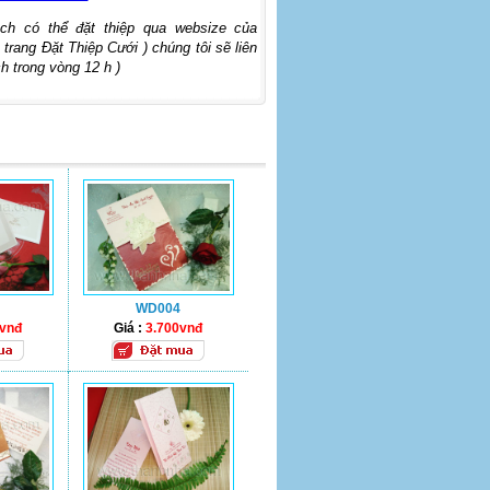
ch có thể đặt thiệp qua websize của
 trang Đặt Thiệp Cưới ) chúng tôi sẽ liên
h trong vòng 12 h )
WD004
0vnđ
Giá :
3.700vnđ