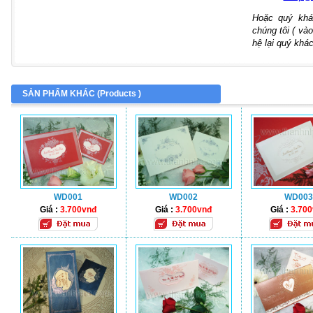
Hoặc quý khá
chúng tôi ( vào
hệ lại quý khác
SẢN PHẨM KHÁC (
Products
)
WD001
WD002
WD003
Giá :
3.700vnđ
Giá :
3.700vnđ
Giá :
3.70