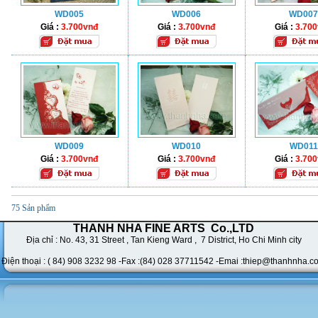
WD005
WD006
WD007
Giá :
3.700vnđ
Giá :
3.700vnđ
Giá :
3.70
WD009
WD010
WD011
Giá :
3.700vnđ
Giá :
3.700vnđ
Giá :
3.70
75 Sản phẩm
THANH NHA FINE ARTS Co.,LTD
Địa chỉ : No. 43,
31 Street , Tan Kieng Ward , 7 District, Ho Chi Minh city
Điện thoại : ( 84) 908 3232 98 -Fax :(84) 028 37711542 -
Emai :thiep@thanhnha.c