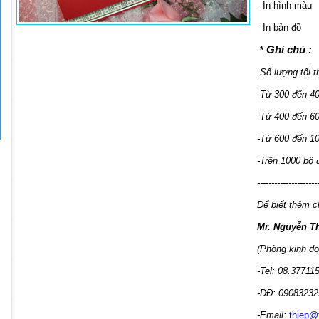
- In hình màu
- In bản đồ
Ghi chú :
*
-Số lượng tối t
-Từ 300 đến 4
-Từ 400 đến 6
-Từ 600 đến 1
-Trên 1000 bộ
---------------------
Để biết thêm ch
Mr. Nguyễn T
(Phòng kinh do
-Tel: 08.37711
-DĐ: 09083232
-Email:
thiep@