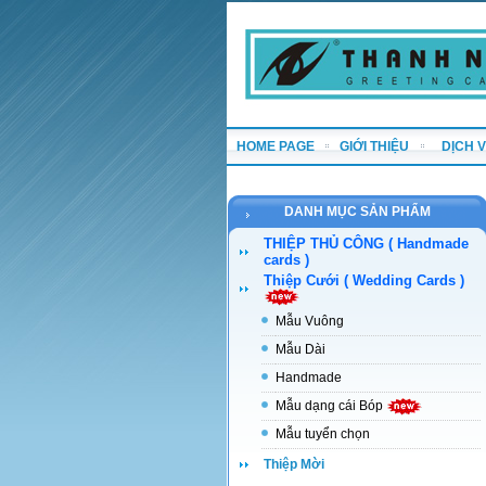
HOME PAGE
GIỚI THIỆU
DỊCH 
DANH MỤC SẢN PHẨM
THIỆP THỦ CÔNG ( Handmade
cards )
Thiệp Cưới ( Wedding Cards )
Mẫu Vuông
Mẫu Dài
Handmade
Mẫu dạng cái Bóp
Mẫu tuyển chọn
Thiệp Mời