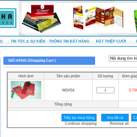
VỤ
TIN TỨC & SỰ KIỆN
THÔNG TIN ĐẶT HÀNG
ĐẶT THIỆP CƯỚI
GIỎ HÀNG (
Shopping Cart
)
Hình ảnh
Tên sản phẩm
Số lượng
Đơn giá(
WD056
3.70
Tổng cộng
Continue shopping
Remove all