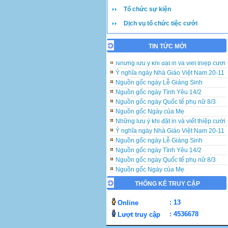
Tổ chức sự kiện
Dịch vụ tổ chức tiệc cưới
TIN TỨC MỚI
Những lưu ý khi đặt in và viết thiệp cưới
Ý nghĩa ngày Nhà Giáo Việt Nam 20-11
Nguồn gốc ngày Lễ Giáng Sinh
Nguồn gốc ngày Tình Yêu 14/2
Nguồn gốc ngày Quốc tế phụ nữ 8/3
Nguồn gốc Ngày của Mẹ
Những lưu ý khi đặt in và viết thiệp cưới
Ý nghĩa ngày Nhà Giáo Việt Nam 20-11
Nguồn gốc ngày Lễ Giáng Sinh
Nguồn gốc ngày Tình Yêu 14/2
Nguồn gốc ngày Quốc tế phụ nữ 8/3
Nguồn gốc Ngày của Mẹ
Những lưu ý khi đặt in và viết thiệp cưới
THỐNG KÊ TRUY CẬP
Ý nghĩa ngày Nhà Giáo Việt Nam 20-11
Nguồn gốc ngày Lễ Giáng Sinh
: 13
Online
Nguồn gốc ngày Tình Yêu 14/2
: 4536678
Lượt truy cập
Nguồn gốc ngày Quốc tế phụ nữ 8/3
Nguồn gốc Ngày của Mẹ