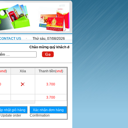
CONTACT US
Thứ sáu, 07/08/2026
Chào mừng quý khách đến với website thanhnha.com !
vnđ
)
Xóa
Thanh tiền(
vnđ
)
0
3.700
3.700
Update order
Confirmation