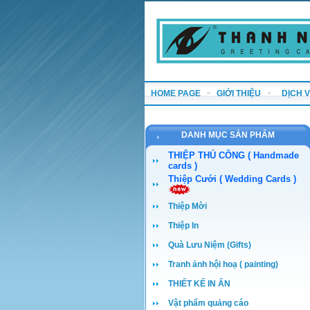
HOME PAGE
GIỚI THIỆU
DỊCH 
DANH MỤC SẢN PHẨM
THIỆP THỦ CÔNG ( Handmade
cards )
Thiệp Cưới ( Wedding Cards )
Thiệp Mời
Thiệp In
Quà Lưu Niệm (Gifts)
Tranh ảnh hội hoạ ( painting)
THIẾT KẾ IN ẤN
Vật phẩm quảng cáo