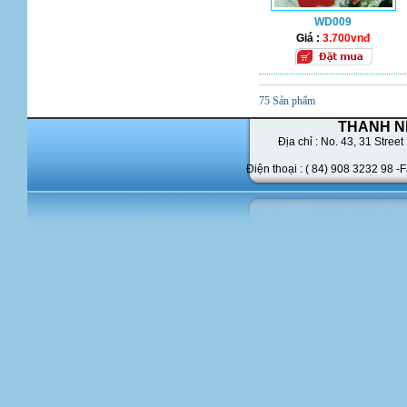
WD009
Giá :
3.700vnđ
75 Sản phẩm
THANH N
Địa chỉ : No. 43,
31 Street 
Điện thoại : ( 84) 908 3232 98 -