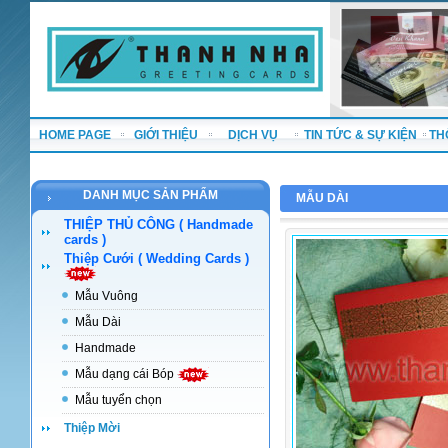
HOME PAGE
GIỚI THIỆU
DỊCH VỤ
TIN TỨC & SỰ KIỆN
TH
DANH MỤC SẢN PHẨM
MẪU DÀI
THIỆP THỦ CÔNG ( Handmade
cards )
Thiệp Cưới ( Wedding Cards )
Mẫu Vuông
Mẫu Dài
Handmade
Mẫu dạng cái Bóp
Mẫu tuyển chọn
Thiệp Mời