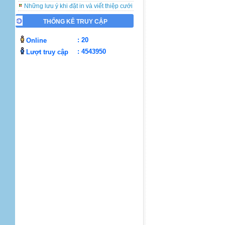
Những lưu ý khi đặt in và viết thiệp cưới
Ý nghĩa ngày Nhà Giáo Việt Nam 20-11
Nguồn gốc ngày Lễ Giáng Sinh
THỐNG KÊ TRUY CẬP
Nguồn gốc ngày Tình Yêu 14/2
Nguồn gốc ngày Quốc tế phụ nữ 8/3
: 20
Online
Nguồn gốc Ngày của Mẹ
: 4543950
Lượt truy cập