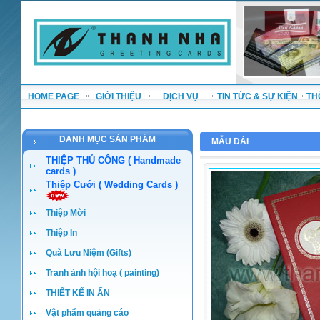
HOME PAGE
GIỚI THIỆU
DỊCH VỤ
TIN TỨC & SỰ KIỆN
TH
DANH MỤC SẢN PHẨM
MẪU DÀI
THIỆP THỦ CÔNG ( Handmade
cards )
Thiệp Cưới ( Wedding Cards )
Thiệp Mời
Thiệp In
Quà Lưu Niệm (Gifts)
Tranh ảnh hội hoạ ( painting)
THIẾT KẾ IN ẤN
Vật phẩm quảng cáo