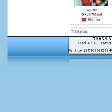
WD009
Giá :
3.700vnđ
75 Sản phẩm
THANH N
Địa chỉ : No. 43,
31 Street 
Điện thoại : ( 84) 908 3232 98 -