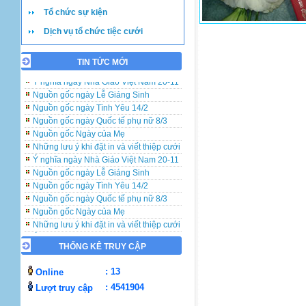
Tổ chức sự kiện
Dịch vụ tổ chức tiệc cưới
TIN TỨC MỚI
Những lưu ý khi đặt in và viết thiệp cưới
Ý nghĩa ngày Nhà Giáo Việt Nam 20-11
Nguồn gốc ngày Lễ Giáng Sinh
Nguồn gốc ngày Tình Yêu 14/2
Nguồn gốc ngày Quốc tế phụ nữ 8/3
Nguồn gốc Ngày của Mẹ
Những lưu ý khi đặt in và viết thiệp cưới
Ý nghĩa ngày Nhà Giáo Việt Nam 20-11
Nguồn gốc ngày Lễ Giáng Sinh
Nguồn gốc ngày Tình Yêu 14/2
Nguồn gốc ngày Quốc tế phụ nữ 8/3
Nguồn gốc Ngày của Mẹ
Những lưu ý khi đặt in và viết thiệp cưới
Ý nghĩa ngày Nhà Giáo Việt Nam 20-11
Nguồn gốc ngày Lễ Giáng Sinh
THỐNG KÊ TRUY CẬP
Nguồn gốc ngày Tình Yêu 14/2
Nguồn gốc ngày Quốc tế phụ nữ 8/3
: 13
Online
Nguồn gốc Ngày của Mẹ
: 4541904
Lượt truy cập