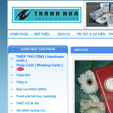
HOME PAGE
GIỚI THIỆU
DỊCH VỤ
TIN TỨC & SỰ KIỆN
TH
DANH MỤC SẢN PHẨM
MẪU DÀI
THIỆP THỦ CÔNG ( Handmade
cards )
Thiệp Cưới ( Wedding Cards )
Thiệp Mời
Thiệp In
Quà Lưu Niệm (Gifts)
Tranh ảnh hội hoạ ( painting)
THIẾT KẾ IN ẤN
Vật phẩm quảng cáo