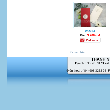
WD033
Giá :
3.700vnđ
75 Sản phẩm
THANH N
Địa chỉ : No. 43,
31 Street 
Điện thoại : ( 84) 908 3232 98 -