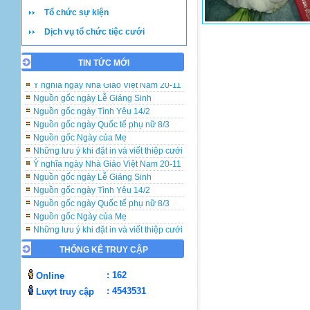
Tổ chức sự kiện
Dịch vụ tổ chức tiệc cưới
TIN TỨC MỚI
Những lưu ý khi đặt in và viết thiệp cưới
Ý nghĩa ngày Nhà Giáo Việt Nam 20-11
Nguồn gốc ngày Lễ Giáng Sinh
Nguồn gốc ngày Tình Yêu 14/2
Nguồn gốc ngày Quốc tế phụ nữ 8/3
Nguồn gốc Ngày của Mẹ
Những lưu ý khi đặt in và viết thiệp cưới
Ý nghĩa ngày Nhà Giáo Việt Nam 20-11
Nguồn gốc ngày Lễ Giáng Sinh
Nguồn gốc ngày Tình Yêu 14/2
Nguồn gốc ngày Quốc tế phụ nữ 8/3
Nguồn gốc Ngày của Mẹ
Những lưu ý khi đặt in và viết thiệp cưới
Ý nghĩa ngày Nhà Giáo Việt Nam 20-11
Nguồn gốc ngày Lễ Giáng Sinh
THỐNG KÊ TRUY CẬP
Nguồn gốc ngày Tình Yêu 14/2
: 162
Online
Nguồn gốc ngày Quốc tế phụ nữ 8/3
Nguồn gốc Ngày của Mẹ
: 4543531
Lượt truy cập