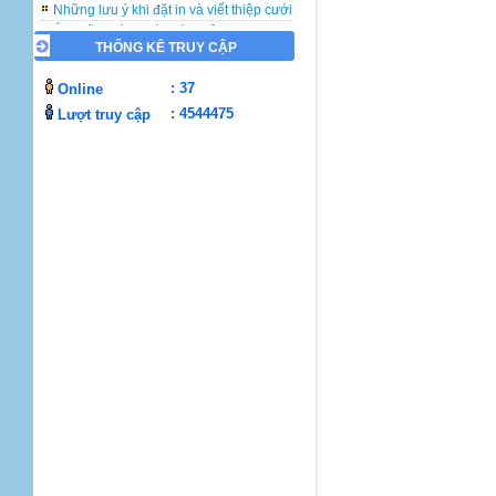
Những lưu ý khi đặt in và viết thiệp cưới
Ý nghĩa ngày Nhà Giáo Việt Nam 20-11
Nguồn gốc ngày Lễ Giáng Sinh
THỐNG KÊ TRUY CẬP
Nguồn gốc ngày Tình Yêu 14/2
Nguồn gốc ngày Quốc tế phụ nữ 8/3
: 37
Online
Nguồn gốc Ngày của Mẹ
: 4544475
Lượt truy cập