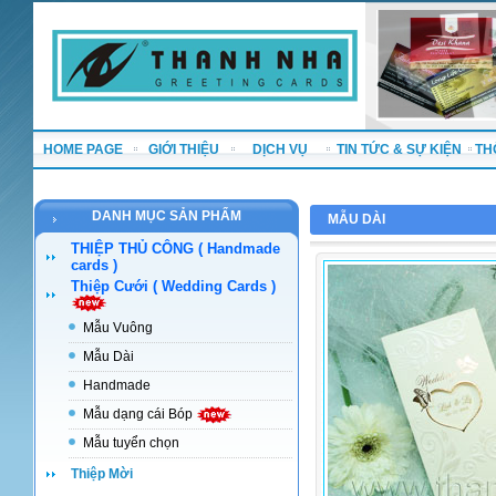
HOME PAGE
GIỚI THIỆU
DỊCH VỤ
TIN TỨC & SỰ KIỆN
TH
DANH MỤC SẢN PHẨM
MẪU DÀI
THIỆP THỦ CÔNG ( Handmade
cards )
Thiệp Cưới ( Wedding Cards )
Mẫu Vuông
Mẫu Dài
Handmade
Mẫu dạng cái Bóp
Mẫu tuyển chọn
Thiệp Mời