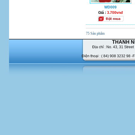
WD009
Giá :
3.700vnđ
75 Sản phẩm
THANH N
Địa chỉ : No. 43,
31 Street 
Điện thoại : ( 84) 908 3232 98 -