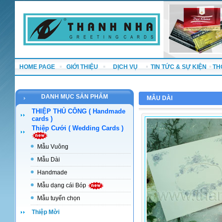
HOME PAGE
GIỚI THIỆU
DỊCH VỤ
TIN TỨC & SỰ KIỆN
TH
DANH MỤC SẢN PHẨM
MẪU DÀI
THIỆP THỦ CÔNG ( Handmade
cards )
Thiệp Cưới ( Wedding Cards )
Mẫu Vuông
Mẫu Dài
Handmade
Mẫu dạng cái Bóp
Mẫu tuyển chọn
Thiệp Mời