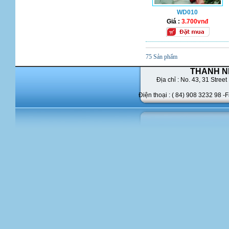
WD010
Giá :
3.700vnđ
75 Sản phẩm
THANH N
Địa chỉ : No. 43,
31 Street 
Điện thoại : ( 84) 908 3232 98 -