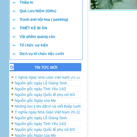
Thiệp In
Quà Lưu Niệm (Gifts)
Tranh ảnh hội hoạ ( painting)
THIẾT KẾ IN ẤN
Vật phẩm quảng cáo
Tổ chức sự kiện
Dịch vụ tổ chức tiệc cưới
TIN TỨC MỚI
Những lưu ý khi đặt in và viết thiệp cưới
Ý nghĩa ngày Nhà Giáo Việt Nam 20-11
Nguồn gốc ngày Lễ Giáng Sinh
Nguồn gốc ngày Tình Yêu 14/2
Nguồn gốc ngày Quốc tế phụ nữ 8/3
Nguồn gốc Ngày của Mẹ
Những lưu ý khi đặt in và viết thiệp cưới
Ý nghĩa ngày Nhà Giáo Việt Nam 20-11
Nguồn gốc ngày Lễ Giáng Sinh
Nguồn gốc ngày Tình Yêu 14/2
Nguồn gốc ngày Quốc tế phụ nữ 8/3
Nguồn gốc Ngày của Mẹ