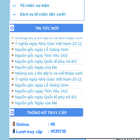
Tổ chức sự kiện
Dịch vụ tổ chức tiệc cưới
TIN TỨC MỚI
Những lưu ý khi đặt in và viết thiệp cưới
Ý nghĩa ngày Nhà Giáo Việt Nam 20-11
Nguồn gốc ngày Lễ Giáng Sinh
Nguồn gốc ngày Tình Yêu 14/2
Nguồn gốc ngày Quốc tế phụ nữ 8/3
Nguồn gốc Ngày của Mẹ
Những lưu ý khi đặt in và viết thiệp cưới
Ý nghĩa ngày Nhà Giáo Việt Nam 20-11
Nguồn gốc ngày Lễ Giáng Sinh
Nguồn gốc ngày Tình Yêu 14/2
Nguồn gốc ngày Quốc tế phụ nữ 8/3
Nguồn gốc Ngày của Mẹ
Những lưu ý khi đặt in và viết thiệp cưới
THỐNG KÊ TRUY CẬP
Ý nghĩa ngày Nhà Giáo Việt Nam 20-11
Nguồn gốc ngày Lễ Giáng Sinh
: 60
Online
Nguồn gốc ngày Tình Yêu 14/2
Nguồn gốc ngày Quốc tế phụ nữ 8/3
: 4539730
Lượt truy cập
Nguồn gốc Ngày của Mẹ