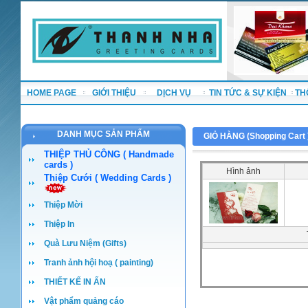
HOME PAGE
GIỚI THIỆU
DỊCH VỤ
TIN TỨC & SỰ KIỆN
TH
DANH MỤC SẢN PHẨM
GIỎ HÀNG (
Shopping Cart
THIỆP THỦ CÔNG ( Handmade
cards )
Hình ảnh
Thiệp Cưới ( Wedding Cards )
Thiệp Mời
Thiệp In
Quà Lưu Niệm (Gifts)
Tranh ảnh hội hoạ ( painting)
THIẾT KẾ IN ẤN
Vật phẩm quảng cáo