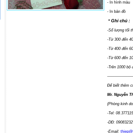
- In hình màu
- In bản đồ
Ghi chú :
*
-Số lượng tối t
-Từ 300 đến 4
-Từ 400 đến 6
-Từ 600 đến 1
-Trên 1000 bộ
---------------------
Để biết thêm ch
Mr. Nguyễn T
(Phòng kinh do
-Tel: 08.37711
-DĐ: 09083232
-Email:
thiep@