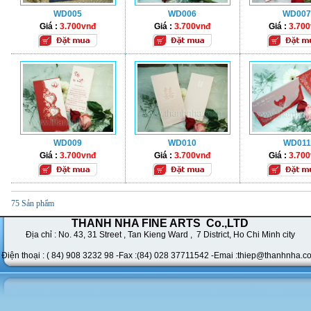
WD005
WD006
WD007
Giá :
3.700vnđ
Giá :
3.700vnđ
Giá :
3.70
WD009
WD010
WD011
Giá :
3.700vnđ
Giá :
3.700vnđ
Giá :
3.70
75 Sản phẩm
THANH NHA FINE ARTS Co.,LTD
Địa chỉ : No. 43,
31 Street , Tan Kieng Ward , 7 District, Ho Chi Minh city
Điện thoại : ( 84) 908 3232 98 -Fax :(84) 028 37711542 -
Emai :thiep@thanhnha.c