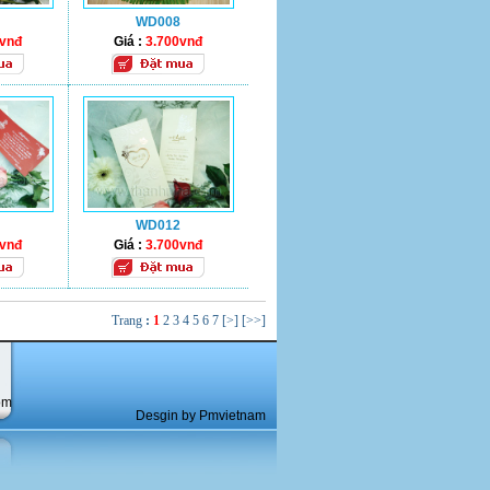
WD008
0vnđ
Giá :
3.700vnđ
WD012
0vnđ
Giá :
3.700vnđ
Trang
:
1
2
3
4
5
6
7
[>]
[>>]
om
Desgin by Pmvietnam