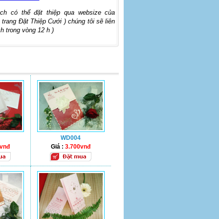
ch có thể đặt thiệp qua websize của
 trang Đặt Thiệp Cưới ) chúng tôi sẽ liên
h trong vòng 12 h )
WD004
0vnđ
Giá :
3.700vnđ