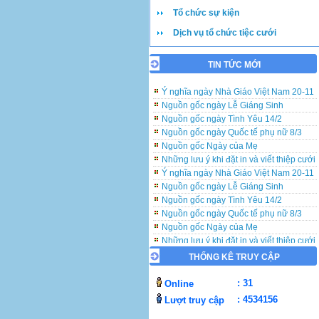
Tổ chức sự kiện
Dịch vụ tổ chức tiệc cưới
TIN TỨC MỚI
Những lưu ý khi đặt in và viết thiệp cưới
Ý nghĩa ngày Nhà Giáo Việt Nam 20-11
Nguồn gốc ngày Lễ Giáng Sinh
Nguồn gốc ngày Tình Yêu 14/2
Nguồn gốc ngày Quốc tế phụ nữ 8/3
Nguồn gốc Ngày của Mẹ
Những lưu ý khi đặt in và viết thiệp cưới
Ý nghĩa ngày Nhà Giáo Việt Nam 20-11
Nguồn gốc ngày Lễ Giáng Sinh
Nguồn gốc ngày Tình Yêu 14/2
Nguồn gốc ngày Quốc tế phụ nữ 8/3
Nguồn gốc Ngày của Mẹ
Những lưu ý khi đặt in và viết thiệp cưới
Ý nghĩa ngày Nhà Giáo Việt Nam 20-11
THỐNG KÊ TRUY CẬP
Nguồn gốc ngày Lễ Giáng Sinh
Nguồn gốc ngày Tình Yêu 14/2
: 31
Online
Nguồn gốc ngày Quốc tế phụ nữ 8/3
: 4534156
Lượt truy cập
Nguồn gốc Ngày của Mẹ