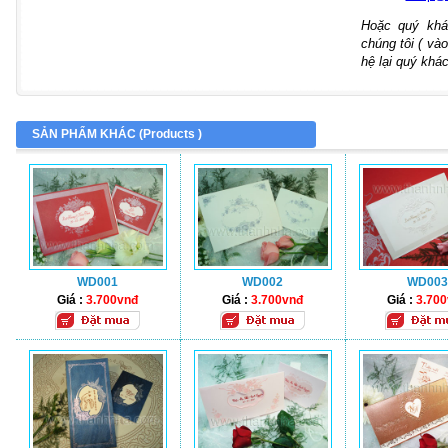
Hoặc quý khá
chúng tôi ( vào
hệ lại quý khác
SẢN PHẨM KHÁC (
Products
)
WD001
WD002
WD003
Giá :
3.700vnđ
Giá :
3.700vnđ
Giá :
3.70