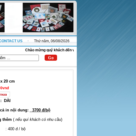
CONTACT US
Thứ năm, 06/08/2026
Chào mừng quý khách đến với website thanhnha.com !
x 20 cm
00vnđ
:
DÀI
 cả in nội dung:
3700 đ/bộ
g thêm
(
nếu quí khách có nhu cầu
)
: 400 đ / bộ