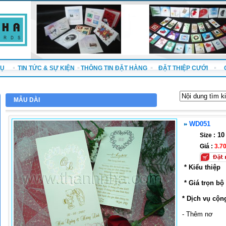
VỤ
TIN TỨC & SỰ KIỆN
THÔNG TIN ĐẶT HÀNG
ĐẶT THIỆP CƯỚI
MẪU DÀI
WD051
10 
Size :
Giá :
3.7
* Kiểu thiệp
* Giá trọn bộ
* Dịch vụ cộn
- Thêm nơ