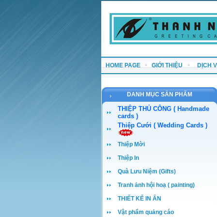
HOME PAGE
GIỚI THIỆU
DỊCH 
DANH MỤC SẢN PHẨM
THIỆP THỦ CÔNG ( Handmade
cards )
Thiệp Cưới ( Wedding Cards )
Thiệp Mời
Thiệp In
Quà Lưu Niệm (Gifts)
Tranh ảnh hội hoạ ( painting)
THIẾT KẾ IN ẤN
Vật phẩm quảng cáo