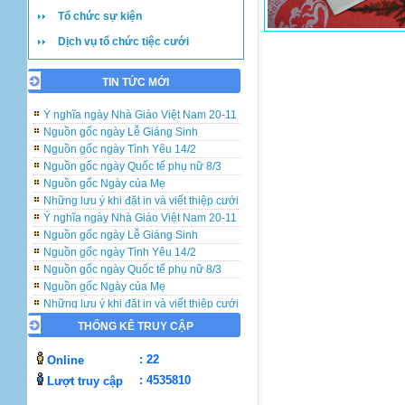
Tổ chức sự kiện
Dịch vụ tổ chức tiệc cưới
TIN TỨC MỚI
Những lưu ý khi đặt in và viết thiệp cưới
Ý nghĩa ngày Nhà Giáo Việt Nam 20-11
Nguồn gốc ngày Lễ Giáng Sinh
Nguồn gốc ngày Tình Yêu 14/2
Nguồn gốc ngày Quốc tế phụ nữ 8/3
Nguồn gốc Ngày của Mẹ
Những lưu ý khi đặt in và viết thiệp cưới
Ý nghĩa ngày Nhà Giáo Việt Nam 20-11
Nguồn gốc ngày Lễ Giáng Sinh
Nguồn gốc ngày Tình Yêu 14/2
Nguồn gốc ngày Quốc tế phụ nữ 8/3
Nguồn gốc Ngày của Mẹ
Những lưu ý khi đặt in và viết thiệp cưới
Ý nghĩa ngày Nhà Giáo Việt Nam 20-11
THỐNG KÊ TRUY CẬP
Nguồn gốc ngày Lễ Giáng Sinh
Nguồn gốc ngày Tình Yêu 14/2
: 22
Online
Nguồn gốc ngày Quốc tế phụ nữ 8/3
: 4535810
Lượt truy cập
Nguồn gốc Ngày của Mẹ