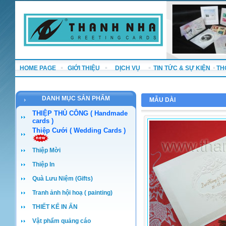
HOME PAGE
GIỚI THIỆU
DỊCH VỤ
TIN TỨC & SỰ KIỆN
TH
DANH MỤC SẢN PHẨM
MẪU DÀI
THIỆP THỦ CÔNG ( Handmade
cards )
Thiệp Cưới ( Wedding Cards )
Thiệp Mời
Thiệp In
Quà Lưu Niệm (Gifts)
Tranh ảnh hội hoạ ( painting)
THIẾT KẾ IN ẤN
Vật phẩm quảng cáo