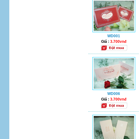
WD001
Giá :
3.700vnđ
WD006
Giá :
3.700vnđ