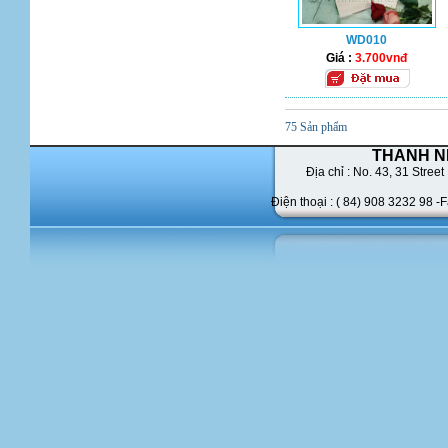
WD010
Giá :
3.700vnđ
75 Sản phẩm
THANH N
Địa chỉ : No. 43,
31 Street 
Điện thoại : ( 84) 908 3232 98 -