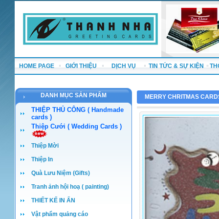
HOME PAGE
GIỚI THIỆU
DỊCH VỤ
TIN TỨC & SỰ KIỆN
TH
DANH MỤC SẢN PHẨM
MERRY CHRITMAS CARD
THIỆP THỦ CÔNG ( Handmade
cards )
Thiệp Cưới ( Wedding Cards )
Thiệp Mời
Thiệp In
Quà Lưu Niệm (Gifts)
Tranh ảnh hội hoạ ( painting)
THIẾT KẾ IN ẤN
Vật phẩm quảng cáo