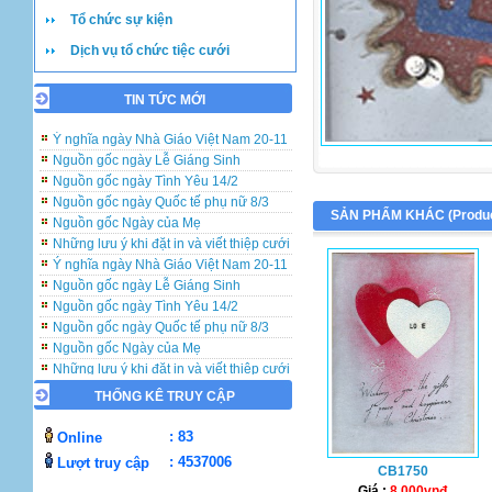
Tổ chức sự kiện
Dịch vụ tổ chức tiệc cưới
TIN TỨC MỚI
Những lưu ý khi đặt in và viết thiệp cưới
Ý nghĩa ngày Nhà Giáo Việt Nam 20-11
Nguồn gốc ngày Lễ Giáng Sinh
Nguồn gốc ngày Tình Yêu 14/2
Nguồn gốc ngày Quốc tế phụ nữ 8/3
SẢN PHẨM KHÁC (
Produ
Nguồn gốc Ngày của Mẹ
Những lưu ý khi đặt in và viết thiệp cưới
Ý nghĩa ngày Nhà Giáo Việt Nam 20-11
Nguồn gốc ngày Lễ Giáng Sinh
Nguồn gốc ngày Tình Yêu 14/2
Nguồn gốc ngày Quốc tế phụ nữ 8/3
Nguồn gốc Ngày của Mẹ
Những lưu ý khi đặt in và viết thiệp cưới
Ý nghĩa ngày Nhà Giáo Việt Nam 20-11
THỐNG KÊ TRUY CẬP
Nguồn gốc ngày Lễ Giáng Sinh
Nguồn gốc ngày Tình Yêu 14/2
: 83
Online
Nguồn gốc ngày Quốc tế phụ nữ 8/3
: 4537006
Lượt truy cập
Nguồn gốc Ngày của Mẹ
CB1750
Giá :
8.000vnđ