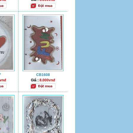
7
CB1608
0vnđ
Giá :
8.000vnđ