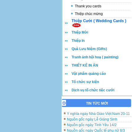
Thank you cards
Thiệp chúc mừng
Thiệp Cưới ( Wedding Cards )
Thiệp Mời
Thiệp In
Quà Lưu Niệm (Gifts)
Tranh ảnh hội hoạ ( painting)
THIẾT KẾ IN ẤN
Vật phẩm quảng cáo
Tổ chức sự kiện
Dịch vụ tổ chức tiệc cưới
TIN TỨC MỚI
Những lưu ý khi đặt in và viết thiệp cưới
Ý nghĩa ngày Nhà Giáo Việt Nam 20-11
Nguồn gốc ngày Lễ Giáng Sinh
Nguồn gốc ngày Tình Yêu 14/2
Nguồn gốc ngày Quốc tế phụ nữ 8/3