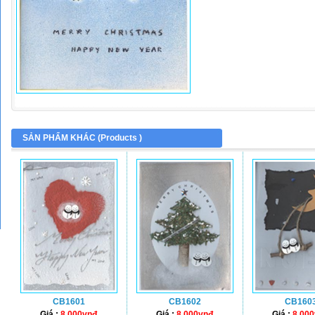
SẢN PHẨM KHÁC (
Products
)
CB1601
CB1602
CB160
Giá :
8.000vnđ
Giá :
8.000vnđ
Giá :
8.00