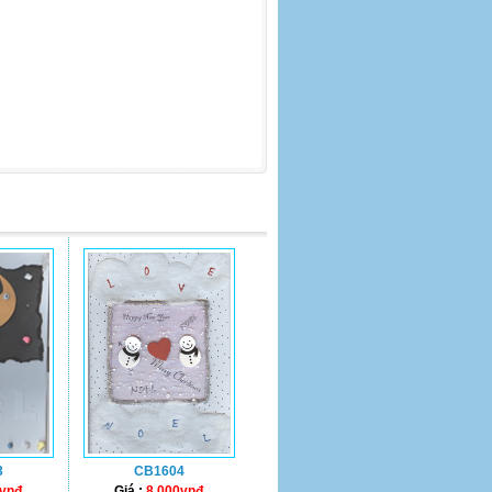
3
CB1604
0vnđ
Giá :
8.000vnđ