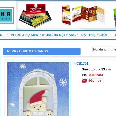
VỤ
TIN TỨC & SỰ KIỆN
THÔNG TIN ĐẶT HÀNG
ĐẶT THIỆP CƯỚI
MERRY CHRITMAS CARDS
CB1751
15.5 x 19 cm
Size :
Giá :
8.000vnđ