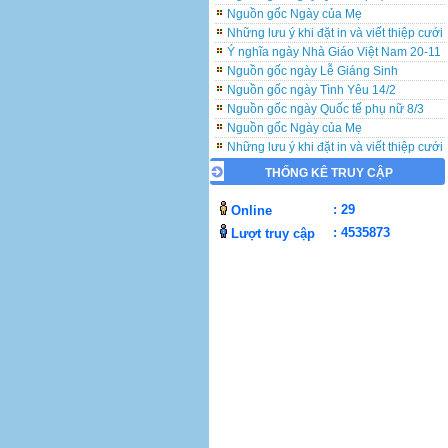
Nguồn gốc Ngày của Mẹ
Những lưu ý khi đặt in và viết thiệp cưới
Ý nghĩa ngày Nhà Giáo Việt Nam 20-11
Nguồn gốc ngày Lễ Giáng Sinh
Nguồn gốc ngày Tình Yêu 14/2
Nguồn gốc ngày Quốc tế phụ nữ 8/3
Nguồn gốc Ngày của Mẹ
Những lưu ý khi đặt in và viết thiệp cưới
Ý nghĩa ngày Nhà Giáo Việt Nam 20-11
THỐNG KÊ TRUY CẬP
Nguồn gốc ngày Lễ Giáng Sinh
Nguồn gốc ngày Tình Yêu 14/2
: 29
Online
Nguồn gốc ngày Quốc tế phụ nữ 8/3
Nguồn gốc Ngày của Mẹ
: 4535873
Lượt truy cập