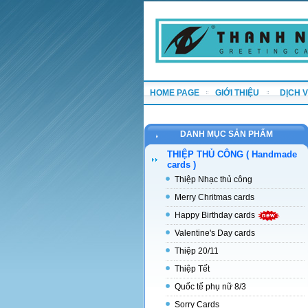
HOME PAGE
GIỚI THIỆU
DỊCH 
DANH MỤC SẢN PHẨM
THIỆP THỦ CÔNG ( Handmade
cards )
Thiệp Nhạc thủ công
Merry Chritmas cards
Happy Birthday cards
Valentine's Day cards
Thiệp 20/11
Thiệp Tết
Quốc tế phụ nữ 8/3
Sorry Cards