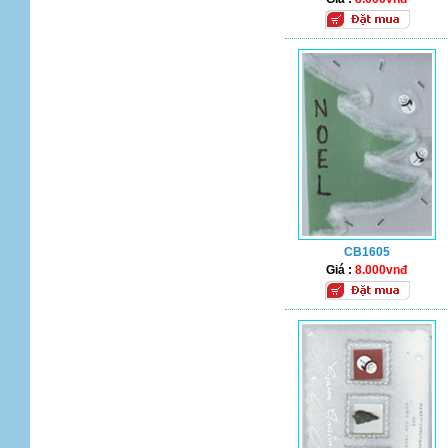
CB1605
Giá :
8.000vnđ