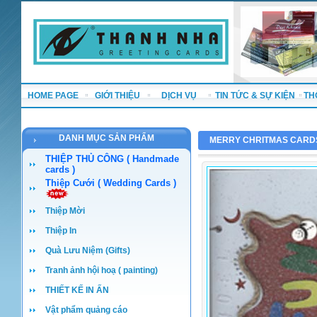
HOME PAGE
GIỚI THIỆU
DỊCH VỤ
TIN TỨC & SỰ KIỆN
TH
DANH MỤC SẢN PHẨM
MERRY CHRITMAS CARD
THIỆP THỦ CÔNG ( Handmade
cards )
Thiệp Cưới ( Wedding Cards )
Thiệp Mời
Thiệp In
Quà Lưu Niệm (Gifts)
Tranh ảnh hội hoạ ( painting)
THIẾT KẾ IN ẤN
Vật phẩm quảng cáo