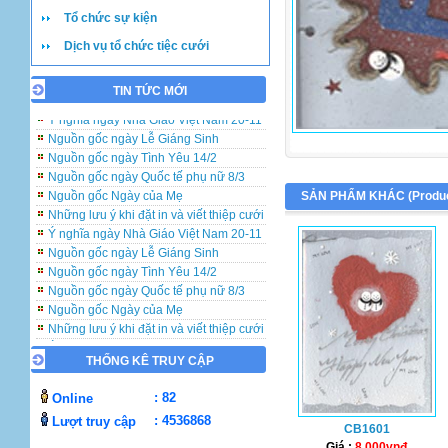
Tổ chức sự kiện
Dịch vụ tổ chức tiệc cưới
TIN TỨC MỚI
Những lưu ý khi đặt in và viết thiệp cưới
Ý nghĩa ngày Nhà Giáo Việt Nam 20-11
Nguồn gốc ngày Lễ Giáng Sinh
Nguồn gốc ngày Tình Yêu 14/2
Nguồn gốc ngày Quốc tế phụ nữ 8/3
Nguồn gốc Ngày của Mẹ
SẢN PHẨM KHÁC (
Produ
Những lưu ý khi đặt in và viết thiệp cưới
Ý nghĩa ngày Nhà Giáo Việt Nam 20-11
Nguồn gốc ngày Lễ Giáng Sinh
Nguồn gốc ngày Tình Yêu 14/2
Nguồn gốc ngày Quốc tế phụ nữ 8/3
Nguồn gốc Ngày của Mẹ
Những lưu ý khi đặt in và viết thiệp cưới
Ý nghĩa ngày Nhà Giáo Việt Nam 20-11
Nguồn gốc ngày Lễ Giáng Sinh
THỐNG KÊ TRUY CẬP
Nguồn gốc ngày Tình Yêu 14/2
: 82
Nguồn gốc ngày Quốc tế phụ nữ 8/3
Online
Nguồn gốc Ngày của Mẹ
: 4536868
Lượt truy cập
CB1601
Giá :
8.000vnđ