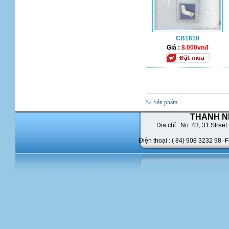
CB1610
Giá :
8.000vnđ
52 Sản phẩm
THANH N
Địa chỉ : No. 43,
31 Street 
Điện thoại : ( 84) 908 3232 98 -