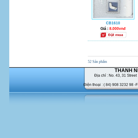
CB1610
Giá :
8.000vnđ
52 Sản phẩm
THANH N
Địa chỉ : No. 43,
31 Street 
Điện thoại : ( 84) 908 3232 98 -