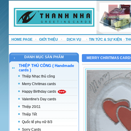
HOME PAGE
GIỚI THIỆU
DỊCH VỤ
TIN TỨC & SỰ KIỆN
TH
DANH MỤC SẢN PHẨM
MERRY CHRITMAS CARD
THIỆP THỦ CÔNG ( Handmade
cards )
Thiệp Nhạc thủ công
Merry Chritmas cards
Happy Birthday cards
Valentine's Day cards
Thiệp 20/11
Thiệp Tết
Quốc tế phụ nữ 8/3
Sorry Cards