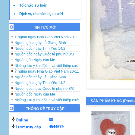
Tổ chức sự kiện
Dịch vụ tổ chức tiệc cưới
TIN TỨC MỚI
Những lưu ý khi đặt in và viết thiệp cưới
Ý nghĩa ngày Nhà Giáo Việt Nam 20-11
Nguồn gốc ngày Lễ Giáng Sinh
Nguồn gốc ngày Tình Yêu 14/2
Nguồn gốc ngày Quốc tế phụ nữ 8/3
Nguồn gốc Ngày của Mẹ
Những lưu ý khi đặt in và viết thiệp cưới
Ý nghĩa ngày Nhà Giáo Việt Nam 20-11
Nguồn gốc ngày Lễ Giáng Sinh
Nguồn gốc ngày Tình Yêu 14/2
Nguồn gốc ngày Quốc tế phụ nữ 8/3
Nguồn gốc Ngày của Mẹ
Những lưu ý khi đặt in và viết thiệp cưới
SẢN PHẨM KHÁC (
Produ
Ý nghĩa ngày Nhà Giáo Việt Nam 20-11
THỐNG KÊ TRUY CẬP
Nguồn gốc ngày Lễ Giáng Sinh
Nguồn gốc ngày Tình Yêu 14/2
: 68
Online
Nguồn gốc ngày Quốc tế phụ nữ 8/3
Nguồn gốc Ngày của Mẹ
: 4544679
Lượt truy cập