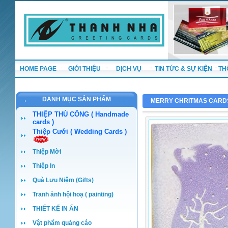
HOME PAGE
GIỚI THIỆU
DỊCH VỤ
TIN TỨC & SỰ KIỆN
TH
DANH MỤC SẢN PHẨM
MERRY CHRITMAS CARD
THIỆP THỦ CÔNG ( Handmade
cards )
Thiệp Cưới ( Wedding Cards )
Thiệp Mời
Thiệp In
Quà Lưu Niệm (Gifts)
Tranh ảnh hội hoạ ( painting)
THIẾT KẾ IN ẤN
Vật phẩm quảng cáo