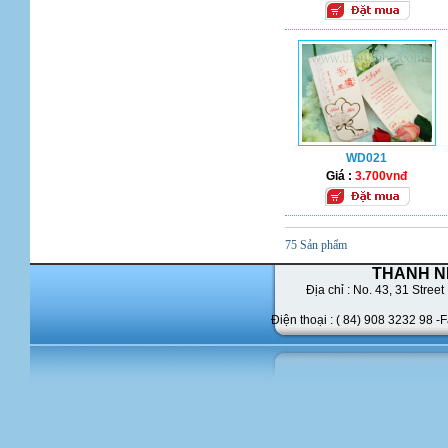
WD021
Giá :
3.700vnđ
75 Sản phẩm
THANH N
Địa chỉ : No. 43,
31 Street 
Điện thoại : ( 84) 908 3232 98 -