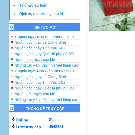
Tổ chức sự kiện
Dịch vụ tổ chức tiệc cưới
TIN TỨC MỚI
Những lưu ý khi đặt in và viết thiệp cưới
Ý nghĩa ngày Nhà Giáo Việt Nam 20-11
Nguồn gốc ngày Lễ Giáng Sinh
Nguồn gốc ngày Tình Yêu 14/2
Nguồn gốc ngày Quốc tế phụ nữ 8/3
Nguồn gốc Ngày của Mẹ
Những lưu ý khi đặt in và viết thiệp cưới
Ý nghĩa ngày Nhà Giáo Việt Nam 20-11
Nguồn gốc ngày Lễ Giáng Sinh
Nguồn gốc ngày Tình Yêu 14/2
Nguồn gốc ngày Quốc tế phụ nữ 8/3
Nguồn gốc Ngày của Mẹ
Những lưu ý khi đặt in và viết thiệp cưới
Ý nghĩa ngày Nhà Giáo Việt Nam 20-11
Nguồn gốc ngày Lễ Giáng Sinh
THỐNG KÊ TRUY CẬP
Nguồn gốc ngày Tình Yêu 14/2
: 21
Online
Nguồn gốc ngày Quốc tế phụ nữ 8/3
Nguồn gốc Ngày của Mẹ
: 4548381
Lượt truy cập