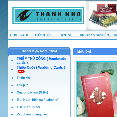
HOME PAGE
GIỚI THIỆU
DỊCH VỤ
TIN TỨC & SỰ KIỆN
TH
DANH MỤC SẢN PHẨM
MẪU DÀI
THIỆP THỦ CÔNG ( Handmade
cards )
Thiệp Cưới ( Wedding Cards )
Thiệp Mời
Thiệp In
Quà Lưu Niệm (Gifts)
Tranh ảnh hội hoạ ( painting)
THIẾT KẾ IN ẤN
Vật phẩm quảng cáo