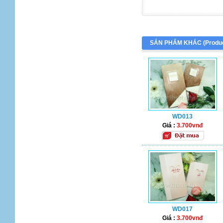
SẢN PHẨM KHÁC (
Produ
WD013
Giá :
3.700vnđ
WD017
Giá :
3.700vnđ