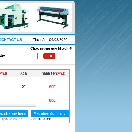
CONTACT US
Thứ năm, 06/08/2026
Chào mừng quý khách đến với website thanhnha.com !
vnđ
)
Xóa
Thanh tiền(
vnđ
)
800
800
Update order
Confirmation