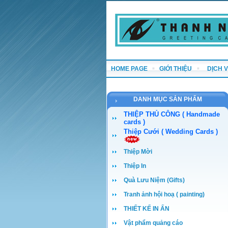
HOME PAGE
GIỚI THIỆU
DỊCH 
DANH MỤC SẢN PHẨM
THIỆP THỦ CÔNG ( Handmade
cards )
Thiệp Cưới ( Wedding Cards )
Thiệp Mời
Thiệp In
Quà Lưu Niệm (Gifts)
Tranh ảnh hội hoạ ( painting)
THIẾT KẾ IN ẤN
Vật phẩm quảng cáo