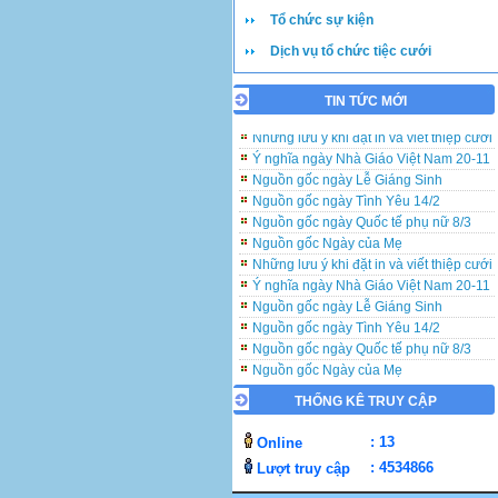
Tổ chức sự kiện
Dịch vụ tổ chức tiệc cưới
TIN TỨC MỚI
Những lưu ý khi đặt in và viết thiệp cưới
Ý nghĩa ngày Nhà Giáo Việt Nam 20-11
Nguồn gốc ngày Lễ Giáng Sinh
Nguồn gốc ngày Tình Yêu 14/2
Nguồn gốc ngày Quốc tế phụ nữ 8/3
Nguồn gốc Ngày của Mẹ
Những lưu ý khi đặt in và viết thiệp cưới
Ý nghĩa ngày Nhà Giáo Việt Nam 20-11
Nguồn gốc ngày Lễ Giáng Sinh
Nguồn gốc ngày Tình Yêu 14/2
Nguồn gốc ngày Quốc tế phụ nữ 8/3
Nguồn gốc Ngày của Mẹ
Những lưu ý khi đặt in và viết thiệp cưới
THỐNG KÊ TRUY CẬP
Ý nghĩa ngày Nhà Giáo Việt Nam 20-11
Nguồn gốc ngày Lễ Giáng Sinh
: 13
Online
Nguồn gốc ngày Tình Yêu 14/2
: 4534866
Lượt truy cập
Nguồn gốc ngày Quốc tế phụ nữ 8/3
Nguồn gốc Ngày của Mẹ