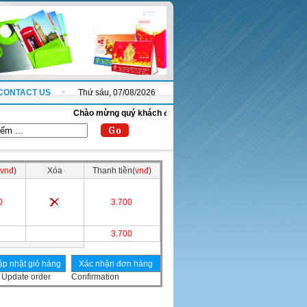
CONTACT US
Thứ sáu, 07/08/2026
Chào mừng quý khách đến với website thanhnha.com !
vnđ
)
Xóa
Thanh tiền(
vnđ
)
0
3.700
3.700
Update order
Confirmation