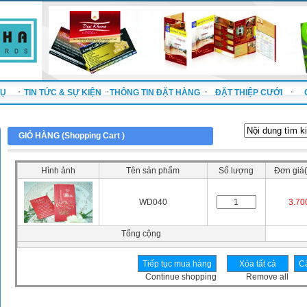
VỤ
TIN TỨC & SỰ KIỆN
THÔNG TIN ĐẶT HÀNG
ĐẶT THIỆP CƯỚI
GIỎ HÀNG (
Shopping Cart
)
Hình ảnh
Tên sản phẩm
Số lượng
Đơn giá(
WD040
3.70
Tổng cộng
Continue shopping
Remove all