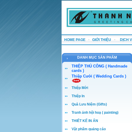
HOME PAGE
GIỚI THIỆU
DỊCH 
DANH MỤC SẢN PHẨM
THIỆP THỦ CÔNG ( Handmade
cards )
Thiệp Cưới ( Wedding Cards )
Thiệp Mời
Thiệp In
Quà Lưu Niệm (Gifts)
Tranh ảnh hội hoạ ( painting)
THIẾT KẾ IN ẤN
Vật phẩm quảng cáo