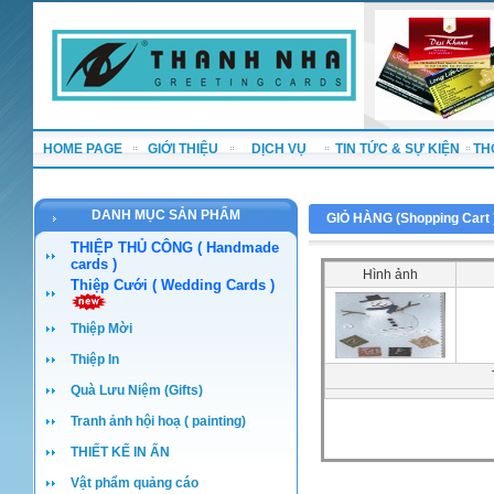
HOME PAGE
GIỚI THIỆU
DỊCH VỤ
TIN TỨC & SỰ KIỆN
TH
DANH MỤC SẢN PHẨM
GIỎ HÀNG (
Shopping Cart
THIỆP THỦ CÔNG ( Handmade
cards )
Hình ảnh
Thiệp Cưới ( Wedding Cards )
Thiệp Mời
Thiệp In
Quà Lưu Niệm (Gifts)
Tranh ảnh hội hoạ ( painting)
THIẾT KẾ IN ẤN
Vật phẩm quảng cáo