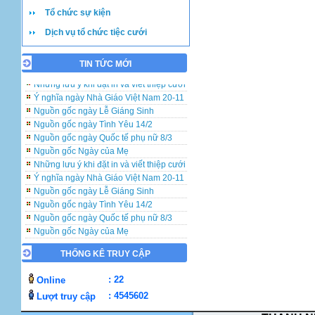
Tổ chức sự kiện
Dịch vụ tổ chức tiệc cưới
TIN TỨC MỚI
Những lưu ý khi đặt in và viết thiệp cưới
Ý nghĩa ngày Nhà Giáo Việt Nam 20-11
Nguồn gốc ngày Lễ Giáng Sinh
Nguồn gốc ngày Tình Yêu 14/2
Nguồn gốc ngày Quốc tế phụ nữ 8/3
Nguồn gốc Ngày của Mẹ
Những lưu ý khi đặt in và viết thiệp cưới
Ý nghĩa ngày Nhà Giáo Việt Nam 20-11
Nguồn gốc ngày Lễ Giáng Sinh
Nguồn gốc ngày Tình Yêu 14/2
Nguồn gốc ngày Quốc tế phụ nữ 8/3
Nguồn gốc Ngày của Mẹ
Những lưu ý khi đặt in và viết thiệp cưới
THỐNG KÊ TRUY CẬP
Ý nghĩa ngày Nhà Giáo Việt Nam 20-11
Nguồn gốc ngày Lễ Giáng Sinh
: 22
Online
Nguồn gốc ngày Tình Yêu 14/2
Nguồn gốc ngày Quốc tế phụ nữ 8/3
: 4545602
Lượt truy cập
Nguồn gốc Ngày của Mẹ