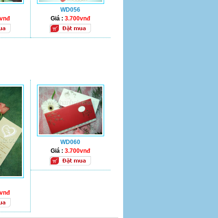
WD056
0vnđ
Giá :
3.700vnđ
WD060
Giá :
3.700vnđ
0vnđ