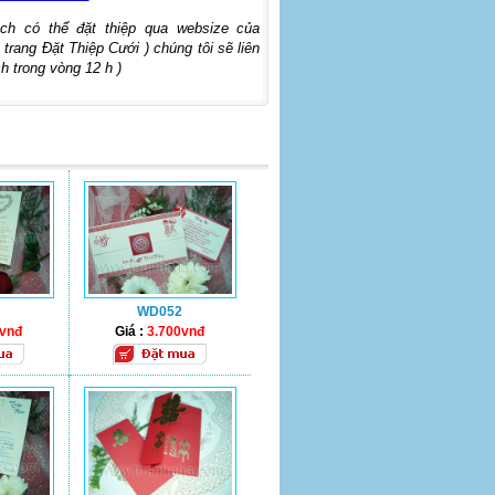
ch có thể đặt thiệp qua websize của
 trang Đặt Thiệp Cưới ) chúng tôi sẽ liên
h trong vòng 12 h )
WD052
0vnđ
Giá :
3.700vnđ