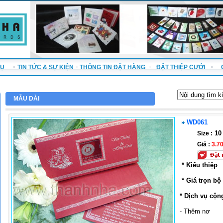
VỤ
TIN TỨC & SỰ KIỆN
THÔNG TIN ĐẶT HÀNG
ĐẶT THIỆP CƯỚI
MẪU DÀI
WD061
10 
Size :
Giá :
3.7
* Kiểu thiệp
* Giá trọn bộ
* Dịch vụ cộn
- Thêm nơ