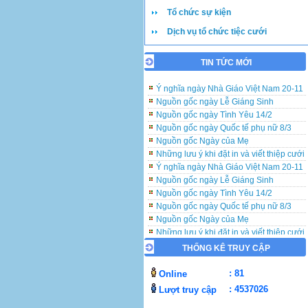
Tổ chức sự kiện
Dịch vụ tổ chức tiệc cưới
TIN TỨC MỚI
Những lưu ý khi đặt in và viết thiệp cưới
Ý nghĩa ngày Nhà Giáo Việt Nam 20-11
Nguồn gốc ngày Lễ Giáng Sinh
Nguồn gốc ngày Tình Yêu 14/2
Nguồn gốc ngày Quốc tế phụ nữ 8/3
Nguồn gốc Ngày của Mẹ
Những lưu ý khi đặt in và viết thiệp cưới
Ý nghĩa ngày Nhà Giáo Việt Nam 20-11
Nguồn gốc ngày Lễ Giáng Sinh
Nguồn gốc ngày Tình Yêu 14/2
Nguồn gốc ngày Quốc tế phụ nữ 8/3
Nguồn gốc Ngày của Mẹ
Những lưu ý khi đặt in và viết thiệp cưới
Ý nghĩa ngày Nhà Giáo Việt Nam 20-11
THỐNG KÊ TRUY CẬP
Nguồn gốc ngày Lễ Giáng Sinh
Nguồn gốc ngày Tình Yêu 14/2
: 81
Online
Nguồn gốc ngày Quốc tế phụ nữ 8/3
: 4537026
Lượt truy cập
Nguồn gốc Ngày của Mẹ