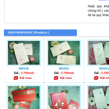
Hoặc quý khá
chúng tôi ( vào
hệ lại quý khác
SẢN PHẨM KHÁC (
Products
)
WD049
WD050
WD051
Giá :
3.700vnđ
Giá :
3.700vnđ
Giá :
3.70