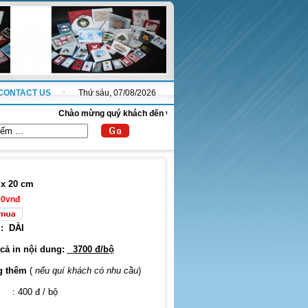
CONTACT US
Thứ sáu, 07/08/2026
Chào mừng quý khách đến với website thanhnha.com !
x 20 cm
00vnđ
:
DÀI
 cả in nội dung:
3700 đ/bộ
g thêm
(
nếu quí khách có nhu cầu
)
: 400 đ / bộ