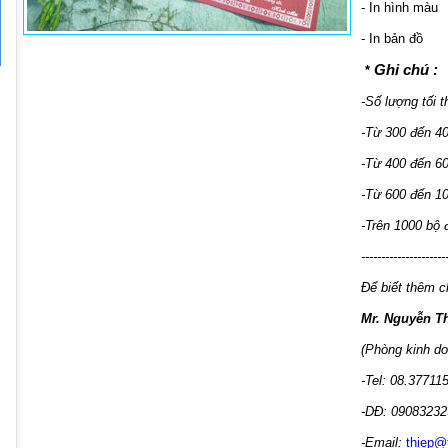
- In hình màu
- In bản đồ
Ghi chú :
*
-Số lượng tối t
-Từ 300 đến 4
-Từ 400 đến 6
-Từ 600 đến 1
-Trên 1000 bộ
---------------------
Để biết thêm ch
Mr. Nguyễn T
(Phòng kinh do
-Tel: 08.37711
-DĐ: 09083232
-Email:
thiep@