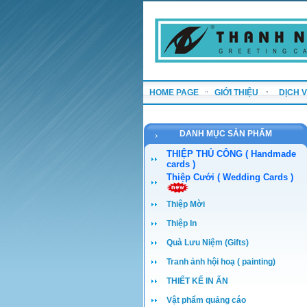
HOME PAGE
GIỚI THIỆU
DỊCH 
DANH MỤC SẢN PHẨM
THIỆP THỦ CÔNG ( Handmade
cards )
Thiệp Cưới ( Wedding Cards )
Thiệp Mời
Thiệp In
Quà Lưu Niệm (Gifts)
Tranh ảnh hội hoạ ( painting)
THIẾT KẾ IN ẤN
Vật phẩm quảng cáo