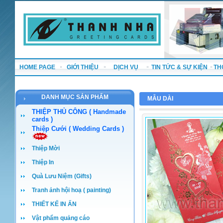
HOME PAGE
GIỚI THIỆU
DỊCH VỤ
TIN TỨC & SỰ KIỆN
TH
DANH MỤC SẢN PHẨM
MẪU DÀI
THIỆP THỦ CÔNG ( Handmade
cards )
Thiệp Cưới ( Wedding Cards )
Thiệp Mời
Thiệp In
Quà Lưu Niệm (Gifts)
Tranh ảnh hội hoạ ( painting)
THIẾT KẾ IN ẤN
Vật phẩm quảng cáo