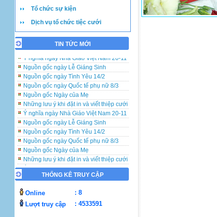
Tổ chức sự kiện
Dịch vụ tổ chức tiệc cưới
TIN TỨC MỚI
Những lưu ý khi đặt in và viết thiệp cưới
Ý nghĩa ngày Nhà Giáo Việt Nam 20-11
Nguồn gốc ngày Lễ Giáng Sinh
Nguồn gốc ngày Tình Yêu 14/2
Nguồn gốc ngày Quốc tế phụ nữ 8/3
Nguồn gốc Ngày của Mẹ
Những lưu ý khi đặt in và viết thiệp cưới
Ý nghĩa ngày Nhà Giáo Việt Nam 20-11
Nguồn gốc ngày Lễ Giáng Sinh
Nguồn gốc ngày Tình Yêu 14/2
Nguồn gốc ngày Quốc tế phụ nữ 8/3
Nguồn gốc Ngày của Mẹ
Những lưu ý khi đặt in và viết thiệp cưới
Ý nghĩa ngày Nhà Giáo Việt Nam 20-11
Nguồn gốc ngày Lễ Giáng Sinh
THỐNG KÊ TRUY CẬP
Nguồn gốc ngày Tình Yêu 14/2
: 8
Nguồn gốc ngày Quốc tế phụ nữ 8/3
Online
Nguồn gốc Ngày của Mẹ
: 4533591
Lượt truy cập