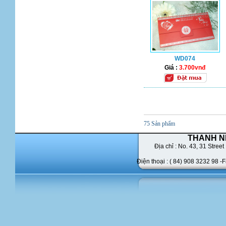
WD074
Giá :
3.700vnđ
75 Sản phẩm
THANH N
Địa chỉ : No. 43,
31 Street 
Điện thoại : ( 84) 908 3232 98 -