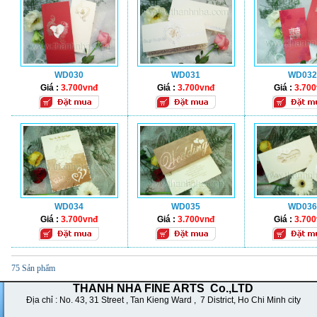
WD030
WD031
WD032
Giá :
3.700vnđ
Giá :
3.700vnđ
Giá :
3.70
WD034
WD035
WD036
Giá :
3.700vnđ
Giá :
3.700vnđ
Giá :
3.70
75 Sản phẩm
THANH NHA FINE ARTS Co.,LTD
Địa chỉ : No. 43,
31 Street , Tan Kieng Ward , 7 District, Ho Chi Minh city