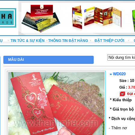
VỤ
TIN TỨC & SỰ KIỆN
THÔNG TIN ĐẶT HÀNG
ĐẶT THIỆP CƯỚI
MẪU DÀI
WD020
10 
Size :
Giá :
3.7
* Kiểu thiệp
* Giá trọn bộ
* Dịch vụ cộn
- Thêm nơ