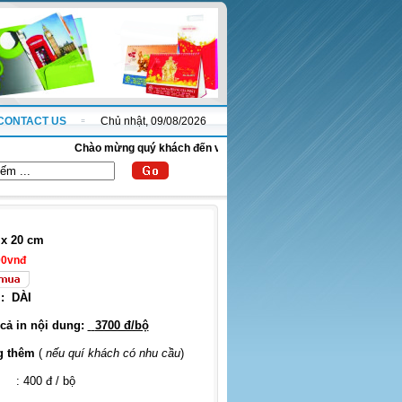
CONTACT US
Chủ nhật, 09/08/2026
Chào mừng quý khách đến với website thanhnha.com !
x 20 cm
00vnđ
:
DÀI
 cả in nội dung:
3700 đ/bộ
g thêm
(
nếu quí khách có nhu cầu
)
: 400 đ / bộ