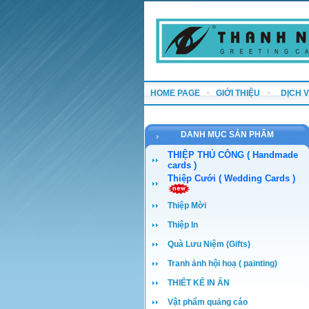
HOME PAGE
GIỚI THIỆU
DỊCH 
DANH MỤC SẢN PHẨM
THIỆP THỦ CÔNG ( Handmade
cards )
Thiệp Cưới ( Wedding Cards )
Thiệp Mời
Thiệp In
Quà Lưu Niệm (Gifts)
Tranh ảnh hội hoạ ( painting)
THIẾT KẾ IN ẤN
Vật phẩm quảng cáo