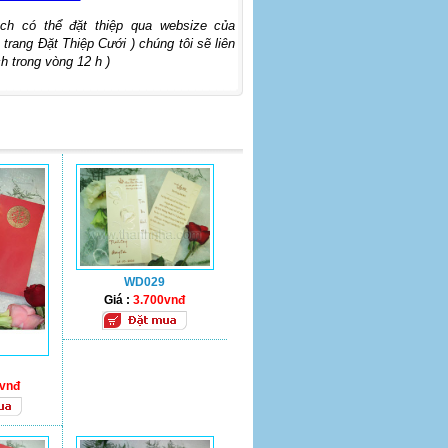
ch có thể đặt thiệp qua websize của
 trang Đặt Thiệp Cưới ) chúng tôi sẽ liên
h trong vòng 12 h )
WD029
Giá :
3.700vnđ
0vnđ