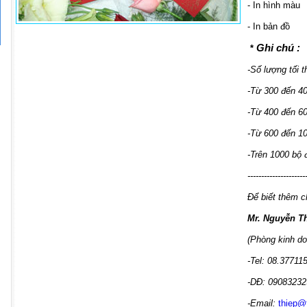
- In hình màu
- In bản đồ
Ghi chú :
*
-Số lượng tối t
-Từ 300 đến 4
-Từ 400 đến 6
-Từ 600 đến 1
-Trên 1000 bộ
---------------------
Để biết thêm ch
Mr. Nguyễn T
(Phòng kinh do
-Tel: 08.37711
-DĐ: 09083232
-Email:
thiep@