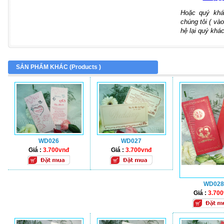
Hoặc quý khá
chúng tôi ( vào
hệ lại quý khác
SẢN PHẨM KHÁC (
Products
)
WD026
WD027
Giá :
3.700vnđ
Giá :
3.700vnđ
WD028
Giá :
3.70