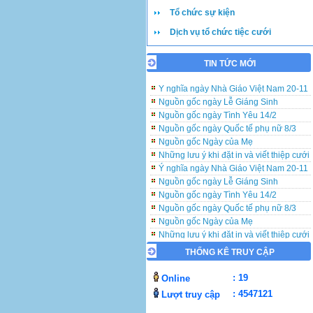
Tổ chức sự kiện
Dịch vụ tổ chức tiệc cưới
TIN TỨC MỚI
Những lưu ý khi đặt in và viết thiệp cưới
Ý nghĩa ngày Nhà Giáo Việt Nam 20-11
Nguồn gốc ngày Lễ Giáng Sinh
Nguồn gốc ngày Tình Yêu 14/2
Nguồn gốc ngày Quốc tế phụ nữ 8/3
Nguồn gốc Ngày của Mẹ
Những lưu ý khi đặt in và viết thiệp cưới
Ý nghĩa ngày Nhà Giáo Việt Nam 20-11
Nguồn gốc ngày Lễ Giáng Sinh
Nguồn gốc ngày Tình Yêu 14/2
Nguồn gốc ngày Quốc tế phụ nữ 8/3
Nguồn gốc Ngày của Mẹ
Những lưu ý khi đặt in và viết thiệp cưới
Ý nghĩa ngày Nhà Giáo Việt Nam 20-11
THỐNG KÊ TRUY CẬP
Nguồn gốc ngày Lễ Giáng Sinh
Nguồn gốc ngày Tình Yêu 14/2
: 19
Online
Nguồn gốc ngày Quốc tế phụ nữ 8/3
: 4547121
Nguồn gốc Ngày của Mẹ
Lượt truy cập