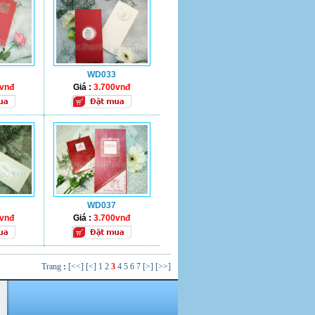
WD033
0vnđ
Giá :
3.700vnđ
WD037
0vnđ
Giá :
3.700vnđ
Trang
:
[<<]
[<]
1
2
3
4
5
6
7
[>]
[>>]