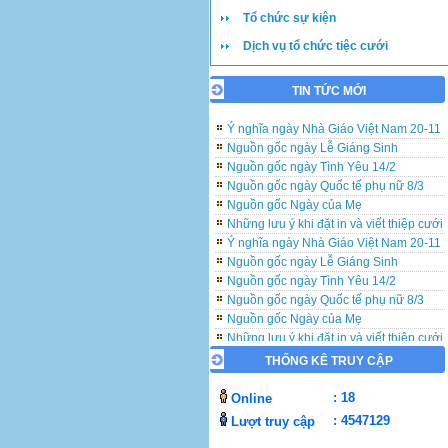
Tổ chức sự kiện
Dịch vụ tổ chức tiệc cưới
TIN TỨC MỚI
Những lưu ý khi đặt in và viết thiệp cưới
Ý nghĩa ngày Nhà Giáo Việt Nam 20-11
Nguồn gốc ngày Lễ Giáng Sinh
Nguồn gốc ngày Tình Yêu 14/2
Nguồn gốc ngày Quốc tế phụ nữ 8/3
Nguồn gốc Ngày của Mẹ
Những lưu ý khi đặt in và viết thiệp cưới
Ý nghĩa ngày Nhà Giáo Việt Nam 20-11
Nguồn gốc ngày Lễ Giáng Sinh
Nguồn gốc ngày Tình Yêu 14/2
Nguồn gốc ngày Quốc tế phụ nữ 8/3
Nguồn gốc Ngày của Mẹ
Những lưu ý khi đặt in và viết thiệp cưới
Ý nghĩa ngày Nhà Giáo Việt Nam 20-11
THỐNG KÊ TRUY CẬP
Nguồn gốc ngày Lễ Giáng Sinh
Nguồn gốc ngày Tình Yêu 14/2
: 18
Online
Nguồn gốc ngày Quốc tế phụ nữ 8/3
: 4547129
Lượt truy cập
Nguồn gốc Ngày của Mẹ