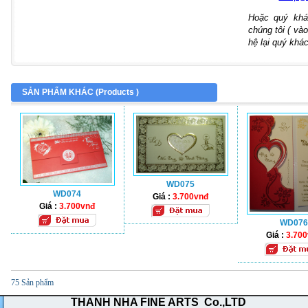
Hoặc quý khá
chúng tôi ( vào
hệ lại quý khác
SẢN PHẨM KHÁC (
Products
)
WD075
WD074
Giá :
3.700vnđ
Giá :
3.700vnđ
WD076
Giá :
3.70
75 Sản phẩm
THANH NHA FINE ARTS Co.,LTD