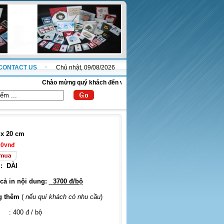
CONTACT US
Chủ nhật, 09/08/2026
Chào mừng quý khách đến với website thanhnha.com !
x 20 cm
00vnđ
:
DÀI
 cả in nội dung:
3700 đ/bộ
g thêm
(
nếu quí khách có nhu cầu
)
: 400 đ / bộ