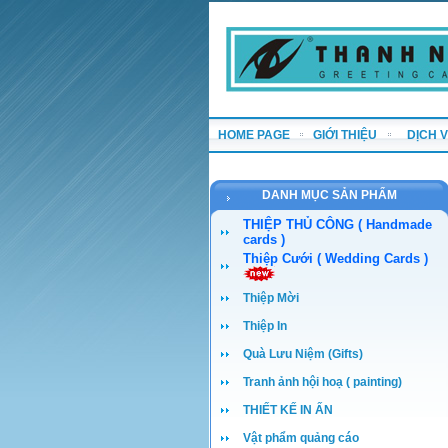
HOME PAGE
GIỚI THIỆU
DỊCH 
DANH MỤC SẢN PHẨM
THIỆP THỦ CÔNG ( Handmade
cards )
Thiệp Cưới ( Wedding Cards )
Thiệp Mời
Thiệp In
Quà Lưu Niệm (Gifts)
Tranh ảnh hội hoạ ( painting)
THIẾT KẾ IN ẤN
Vật phẩm quảng cáo