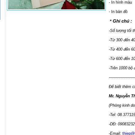
- In hình màu
- In bản đồ
Ghi chú :
*
-Số lượng tối t
-Từ 300 đến 4
-Từ 400 đến 6
-Từ 600 đến 1
-Trên 1000 bộ
---------------------
Để biết thêm ch
Mr. Nguyễn T
(Phòng kinh do
-Tel: 08.37711
-DĐ: 09083232
-Email:
thiep@