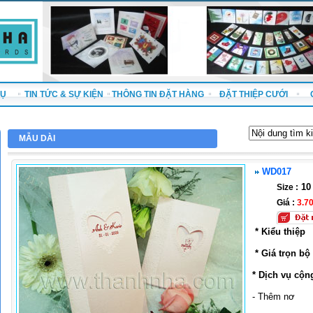
VỤ
TIN TỨC & SỰ KIỆN
THÔNG TIN ĐẶT HÀNG
ĐẶT THIỆP CƯỚI
MẪU DÀI
WD017
10 
Size :
Giá :
3.7
* Kiểu thiệp
* Giá trọn bộ
* Dịch vụ cộn
- Thêm nơ