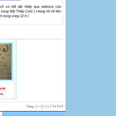
ch có thể đặt thiệp qua websize của
 trang Đặt Thiệp Cưới ) chúng tôi sẽ liên
h trong vòng 12 h )
0vnđ
Trang
:
[<<]
[<]
1
2
3
4
5
6
7