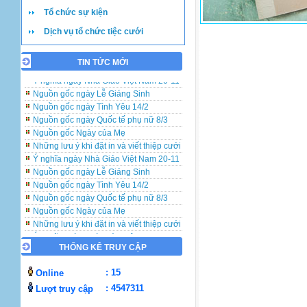
Tổ chức sự kiện
Dịch vụ tổ chức tiệc cưới
Những lưu ý khi đặt in và viết thiệp cưới
TIN TỨC MỚI
Ý nghĩa ngày Nhà Giáo Việt Nam 20-11
Nguồn gốc ngày Lễ Giáng Sinh
Nguồn gốc ngày Tình Yêu 14/2
Nguồn gốc ngày Quốc tế phụ nữ 8/3
Nguồn gốc Ngày của Mẹ
Những lưu ý khi đặt in và viết thiệp cưới
Ý nghĩa ngày Nhà Giáo Việt Nam 20-11
Nguồn gốc ngày Lễ Giáng Sinh
Nguồn gốc ngày Tình Yêu 14/2
Nguồn gốc ngày Quốc tế phụ nữ 8/3
Nguồn gốc Ngày của Mẹ
Những lưu ý khi đặt in và viết thiệp cưới
Ý nghĩa ngày Nhà Giáo Việt Nam 20-11
Nguồn gốc ngày Lễ Giáng Sinh
THỐNG KÊ TRUY CẬP
Nguồn gốc ngày Tình Yêu 14/2
Nguồn gốc ngày Quốc tế phụ nữ 8/3
: 15
Online
Nguồn gốc Ngày của Mẹ
: 4547311
Lượt truy cập