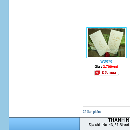
WD070
Giá :
3.700vnđ
75 Sản phẩm
THANH N
Địa chỉ : No. 43,
31 Street 