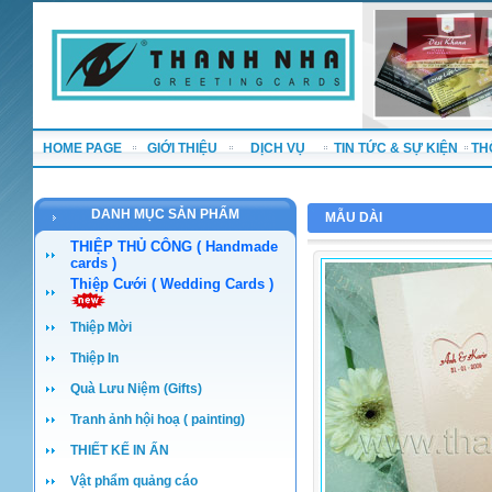
HOME PAGE
GIỚI THIỆU
DỊCH VỤ
TIN TỨC & SỰ KIỆN
TH
DANH MỤC SẢN PHẨM
MẪU DÀI
THIỆP THỦ CÔNG ( Handmade
cards )
Thiệp Cưới ( Wedding Cards )
Thiệp Mời
Thiệp In
Quà Lưu Niệm (Gifts)
Tranh ảnh hội hoạ ( painting)
THIẾT KẾ IN ẤN
Vật phẩm quảng cáo