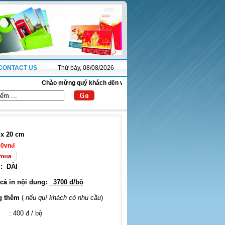
CONTACT US
Thứ bảy, 08/08/2026
Chào mừng quý khách đến với website thanhnha.com !
x 20 cm
00vnđ
:
DÀI
 cả in nội dung:
3700 đ/bộ
g thêm
(
nếu quí khách có nhu cầu
)
: 400 đ / bộ