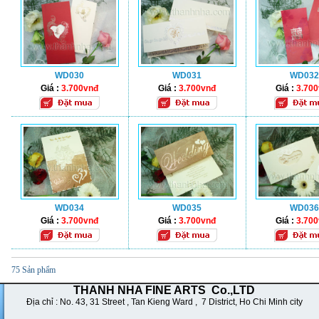
WD030
WD031
WD032
Giá :
3.700vnđ
Giá :
3.700vnđ
Giá :
3.70
WD034
WD035
WD036
Giá :
3.700vnđ
Giá :
3.700vnđ
Giá :
3.70
75 Sản phẩm
THANH NHA FINE ARTS Co.,LTD
Địa chỉ : No. 43,
31 Street , Tan Kieng Ward , 7 District, Ho Chi Minh city