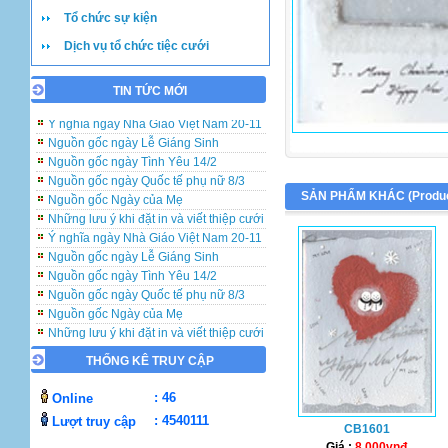
Tổ chức sự kiện
Dịch vụ tổ chức tiệc cưới
TIN TỨC MỚI
Những lưu ý khi đặt in và viết thiệp cưới
Ý nghĩa ngày Nhà Giáo Việt Nam 20-11
Nguồn gốc ngày Lễ Giáng Sinh
Nguồn gốc ngày Tình Yêu 14/2
Nguồn gốc ngày Quốc tế phụ nữ 8/3
Nguồn gốc Ngày của Mẹ
SẢN PHẨM KHÁC (
Produ
Những lưu ý khi đặt in và viết thiệp cưới
Ý nghĩa ngày Nhà Giáo Việt Nam 20-11
Nguồn gốc ngày Lễ Giáng Sinh
Nguồn gốc ngày Tình Yêu 14/2
Nguồn gốc ngày Quốc tế phụ nữ 8/3
Nguồn gốc Ngày của Mẹ
Những lưu ý khi đặt in và viết thiệp cưới
Ý nghĩa ngày Nhà Giáo Việt Nam 20-11
THỐNG KÊ TRUY CẬP
Nguồn gốc ngày Lễ Giáng Sinh
Nguồn gốc ngày Tình Yêu 14/2
: 46
Online
Nguồn gốc ngày Quốc tế phụ nữ 8/3
: 4540111
Lượt truy cập
Nguồn gốc Ngày của Mẹ
CB1601
Giá :
8.000vnđ