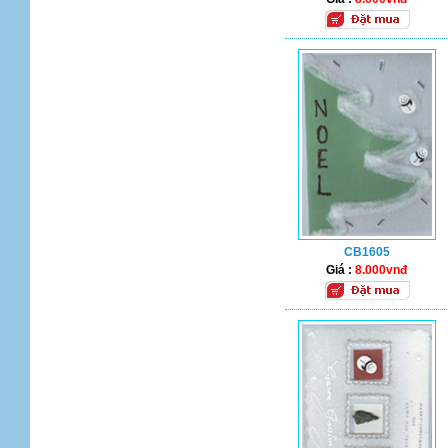
CB1605
Giá :
8.000vnđ