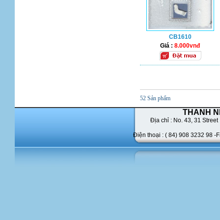
CB1610
Giá :
8.000vnđ
52 Sản phẩm
THANH N
Địa chỉ : No. 43,
31 Street 
Điện thoại : ( 84) 908 3232 98 -