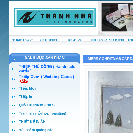
HOME PAGE
GIỚI THIỆU
DỊCH VỤ
TIN TỨC & SỰ KIỆN
TH
DANH MỤC SẢN PHẨM
MERRY CHRITMAS CARD
THIỆP THỦ CÔNG ( Handmade
cards )
Thiệp Cưới ( Wedding Cards )
Thiệp Mời
Thiệp In
Quà Lưu Niệm (Gifts)
Tranh ảnh hội hoạ ( painting)
THIẾT KẾ IN ẤN
Vật phẩm quảng cáo